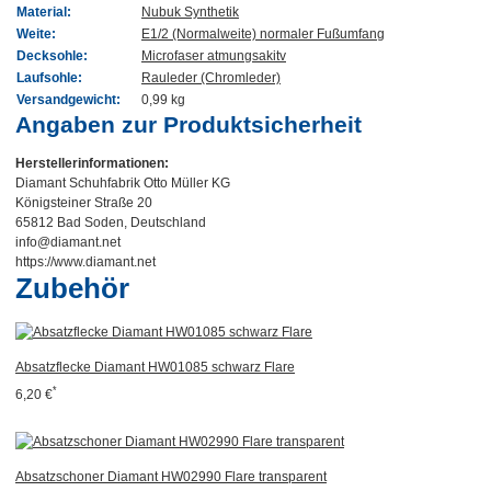
Material:
Nubuk Synthetik
Weite:
E1/2 (Normalweite) normaler Fußumfang
Decksohle:
Microfaser atmungsakitv
Laufsohle:
Rauleder (Chromleder)
Versandgewicht:
0,99 kg
Angaben zur Produktsicherheit
Herstellerinformationen:
Diamant Schuhfabrik Otto Müller KG
Königsteiner Straße 20
65812 Bad Soden, Deutschland
info@diamant.net
https://www.diamant.net
Zubehör
Absatzflecke Diamant HW01085 schwarz Flare
*
6,20 €
Absatzschoner Diamant HW02990 Flare transparent