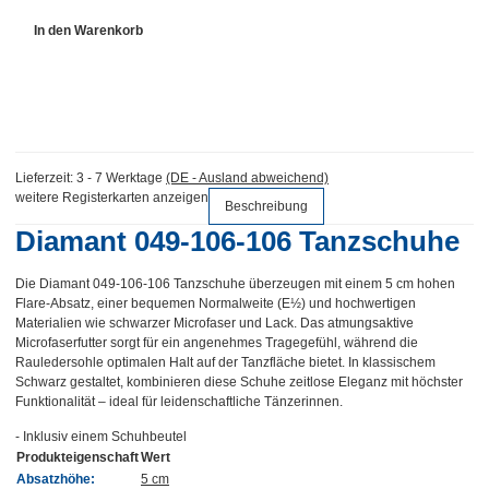
In den Warenkorb
Lieferzeit:
3 - 7 Werktage
(DE - Ausland abweichend)
weitere Registerkarten anzeigen
Beschreibung
Diamant 049-106-106 Tanzschuhe
Die Diamant 049-106-106 Tanzschuhe überzeugen mit einem 5 cm hohen
Flare-Absatz, einer bequemen Normalweite (E½) und hochwertigen
Materialien wie schwarzer Microfaser und Lack. Das atmungsaktive
Microfaserfutter sorgt für ein angenehmes Tragegefühl, während die
Rauledersohle optimalen Halt auf der Tanzfläche bietet. In klassischem
Schwarz gestaltet, kombinieren diese Schuhe zeitlose Eleganz mit höchster
Funktionalität – ideal für leidenschaftliche Tänzerinnen.
- Inklusiv einem Schuhbeutel
Produkteigenschaft
Wert
Absatzhöhe:
5 cm