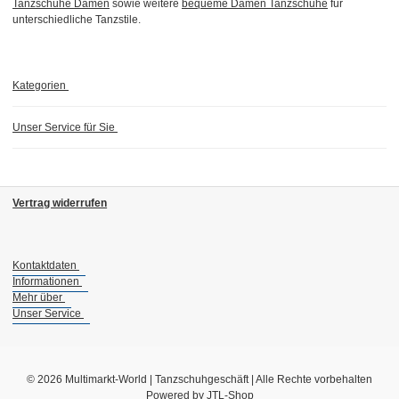
Tanzschuhe Damen
sowie weitere
bequeme Damen Tanzschuhe
für
unterschiedliche Tanzstile.
Kategorien
Unser Service für Sie
Vertrag widerrufen
Kontaktdaten
Informationen
Mehr über
Unser Service
© 2026 Multimarkt-World | Tanzschuhgeschäft | Alle Rechte vorbehalten
Powered by
JTL-Shop