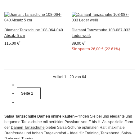
Diamant Tanzschuhe 108-064-040
Diamant Tanzschuhe 108-087-033
Absatz 5 cm
Leder weiß
*
*
115,00 €
89,00 €
Sie sparen
26,00 € (22.61%)
Artikel 1 - 20 von 64
Seite
1
Salsa Tanzschuhe Damen online kaufen
– finden Sie bei uns elegante und
bequeme Tanzschuhe mit perfekter Passform von E bis H. Als spezielle Form
der
Damen Tanzschuhe
bieten Salsa-Schuhe optimalen Halt, maximale
Drehfreude und hohen Tragekomfort – ideal für Training, Tanzabend, Salsa-
Party und Turnier.