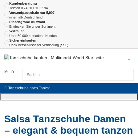
Kundenberatung
Telefon
0 74 20 / 91 32 94
Versandpauschale nur 5,90€
innerhalb Deutschland
Riesengroße Auswahl
Entdecken Sie unser Sortiment
Vertrauen
Über 50.000 zufriedene Kunden
Sicher einkaufen
Dank verschlüsselter Verbindung (SSL)
0
Menü
Tanzschuhe nach Tanzstil
Salsa Tanzschuhe Damen
– elegant & bequem tanzen