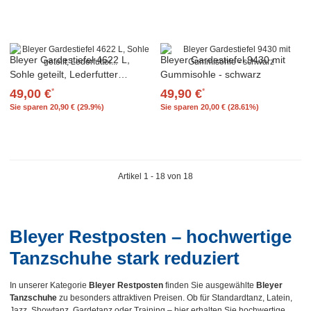
Bleyer Gardestiefel 4622 L,
Bleyer Gardestiefel 9430 mit
Sohle geteilt, Lederfutter
Gummisohle - schwarz
schwarz
49,00 €
49,90 €
*
*
Sie sparen
20,90 € (29.9%)
Sie sparen
20,00 € (28.61%)
Artikel 1 - 18 von 18
Bleyer Restposten – hochwertige
Tanzschuhe stark reduziert
In unserer Kategorie
Bleyer Restposten
finden Sie ausgewählte
Bleyer
Tanzschuhe
zu besonders attraktiven Preisen. Ob für Standardtanz, Latein,
Jazz, Showtanz, Gardetanz oder Training – hier erhalten Sie hochwertige