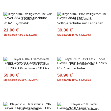
Bleyer 3842 Voltigierschuhe
Bleyer 3843 Profi
Volti-S Synthetik
Voltigierschuhe mit Längsnaht
weiß
21,00 €
39,00 €
*
*
Sie sparen
4,90 € (18.92%)
Sie sparen
16,00 € (29.09%)
Bleyer 4686-H Gardestiefel
Bleyer 7102 Fast Feet 2 Rock'n'
ELLINGTON schwarz 10 Ösen
Roll Swingschuhe
59,00 €
59,90 €
*
*
Sie sparen
16,90 € (22.27%)
Sie sparen
19,60 € (24.65%)
Bleyer 7148 Jazzschuhe TOP-
Bleyer 7618 Starter