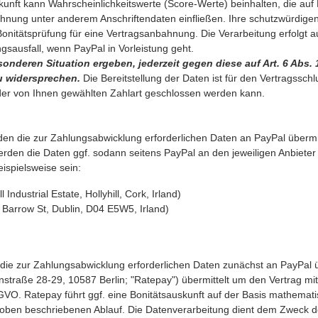
kunft kann Wahrscheinlichkeitswerte (Score-Werte) beinhalten, die auf
echnung unter anderem Anschriftendaten einfließen. Ihre schutzwürd
onitätsprüfung für eine Vertragsanbahnung. Die Verarbeitung erfolgt a
sausfall, wenn PayPal in Vorleistung geht.
onderen Situation ergeben, jederzeit gegen diese auf Art. 6 Abs. 
u widersprechen.
Die Bereitstellung der Daten ist für den Vertragssch
it der von Ihnen gewählten Zahlart geschlossen werden kann.
den die zur Zahlungsabwicklung erforderlichen Daten an PayPal übermitt
erden die Daten ggf. sodann seitens PayPal an den jeweiligen Anbieter
eispielsweise sein:
 Industrial Estate, Hollyhill, Cork, Irland)
Barrow St, Dublin, D04 E5W5, Irland)
ie zur Zahlungsabwicklung erforderlichen Daten zunächst an PayPal ü
traße 28-29, 10587 Berlin; "Ratepay") übermittelt um den Vertrag mit 
DSGVO. Ratepay führt ggf. eine Bonitätsauskunft auf der Basis mathemati
 oben beschriebenen Ablauf. Die Datenverarbeitung dient dem Zweck d