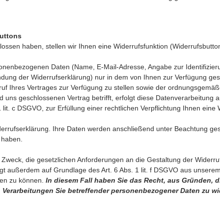
buttons
ssen haben, stellen wir Ihnen eine Widerrufsfunktion (Widerrufsbutton
sonenbezogenen Daten (Name, E-Mail-Adresse, Angabe zur Identifizierun
dung der Widerrufserklärung) nur in dem von Ihnen zur Verfügung ges
ruf Ihres Vertrages zur Verfügung zu stellen sowie der ordnungsgemä
ns geschlossenen Vertrag betrifft, erfolgt diese Datenverarbeitung a
1 lit. c DSGVO, zur Erfüllung einer rechtlichen Verpflichtung Ihnen ein
derrufserklärung. Ihre Daten werden anschließend unter Beachtung gese
t haben.
weck, die gesetzlichen Anforderungen an die Gestaltung der Widerrufsf
olgt außerdem auf Grundlage des Art. 6 Abs. 1 lit. f DSGVO aus unser
llen zu können.
In diesem Fall haben Sie das Recht, aus Gründen, d
den Verarbeitungen Sie betreffender personenbezogener Daten zu w