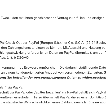
weck, den mit Ihnen geschlossenen Vertrag zu erfüllen und erfolgt auf
l Check-Out der PayPal (Europe) S.à.r.l. et Cie, S.C.A. (22-24 Boule
den Zahlungsdienst anbieten zu können. Mit Auswahl und Nutzung von Z
lungsabwicklung erforderlichen Daten an PayPal übermittelt, um den Ve
Abs. 1 lit. b DSGVO.
kennung Ihres Browsers ermöglichen. Die dadurch stattfindende Datenver
an einem kundenorientierten Angebot von verschiedenen Zahlarten.
S
itung Sie betreffender personenbezogener Daten zu widersprechen
ahlen“ via PayPal
schrift via PayPal oder „Später bezahlen“ via PayPal behält sich PayPal
kunfteien einzuholen. Hierzu übermittelt PayPal die zu einer Bonität
 die statistische Wahrscheinlichkeit eines Zahlungsausfalls für eine