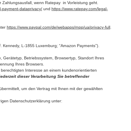
r Zahlungsausfall, wenn Ratepay in Vorleistung geht.
l-payment-dataprivacy/
und
https://www.ratepay.com/legal-
nter
https://www.paypal.com/de/webapps/mpp/ua/privacy-full
.
F. Kennedy, L-1855 Luxemburg; “Amazon Payments”).
, Gerätetyp, Betriebssystem, Browsertyp, Standort Ihres
kennung Ihres Browsers.
 berechtigten Interesse an einem kundenorientierten
derzeit dieser Verarbeitung Sie betreffender
rmittelt, um den Vertrag mit Ihnen mit der gewählten
igen Datenschutzerklärung unter: