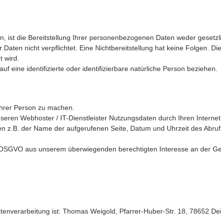
st die Bereitstellung Ihrer personenbezogenen Daten weder gesetzlic
r Daten nicht verpflichtet. Eine Nichtbereitstellung hat keine Folgen. D
 wird.
f eine identifizierte oder identifizierbare natürliche Person beziehen.
Ihrer Person zu machen.
eren Webhoster / IT-Dienstleister Nutzungsdaten durch Ihren Internet 
en z.B. der Name der aufgerufenen Seite, Datum und Uhrzeit des Abru
t. f DSGVO aus unserem überwiegenden berechtigten Interesse an der G
tenverarbeitung ist:
Thomas Weigold,
Pfarrer-Huber-Str. 18,
78652
De