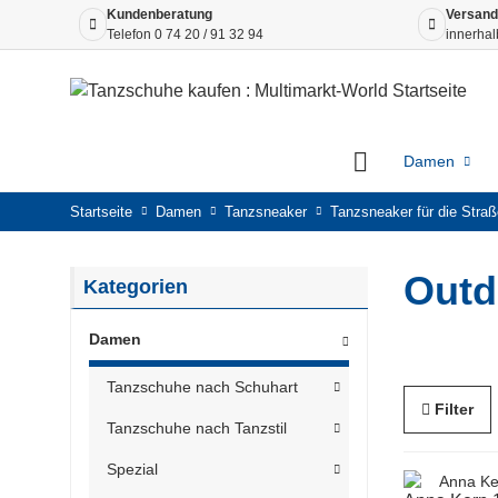
Kundenberatung
Versand
Telefon
0 74 20 / 91 32 94
innerhal
Damen
Startseite
Damen
Tanzsneaker
Tanzsneaker für die Straß
Outd
Kategorien
Damen
Tanzschuhe nach Schuhart
Filter
Tanzschuhe nach Tanzstil
Spezial