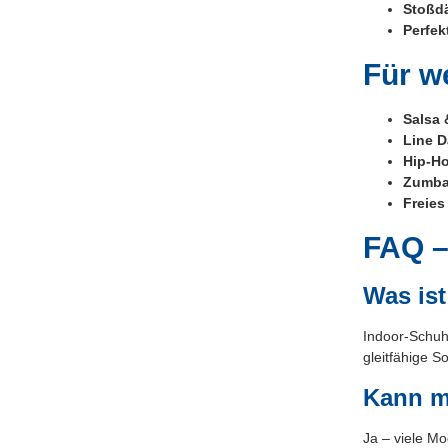
Stoßd
Perfe
Für w
Salsa 
Line D
Hip-Ho
Zumba
Freies
FAQ –
Was is
Indoor-Schuh
gleitfähige S
Kann m
Ja – viele Mo