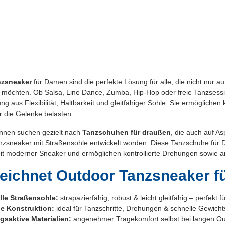
Zum Artikel
Zum Artikel
nzsneaker
für Damen sind die perfekte Lösung für alle, die nicht nur a
 möchten. Ob Salsa, Line Dance, Zumba, Hip-Hop oder freie Tanzsessi
ng aus Flexibilität, Haltbarkeit und gleitfähiger Sohle. Sie ermögliche
 die Gelenke belasten.
innen suchen gezielt nach
Tanzschuhen für draußen
, die auch auf A
nzsneaker mit Straßensohle entwickelt worden. Diese Tanzschuhe für D
it moderner Sneaker und ermöglichen kontrollierte Drehungen sowie 
eichnet Outdoor Tanzsneaker fü
lle Straßensohle:
strapazierfähig, robust & leicht gleitfähig – perfekt f
le Konstruktion:
ideal für Tanzschritte, Drehungen & schnelle Gewich
saktive Materialien:
angenehmer Tragekomfort selbst bei langen Ou