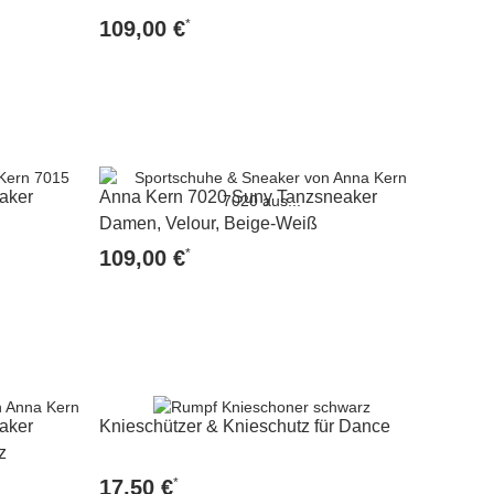
*
109,00 €
Zum Artikel
aker
Anna Kern 7020 Suny Tanzsneaker
Damen, Velour, Beige-Weiß
*
109,00 €
Zum Artikel
aker
Knieschützer & Knieschutz für Dance
z
*
17,50 €