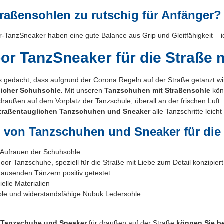
raßensohlen zu rutschig für Anfänger?
-TanzSneaker haben eine gute Balance aus Grip und Gleitfähigkeit – ide
or TanzSneaker für die Straße m
s gedacht, dass aufgrund der Corona Regeln auf der Straße getanzt wi
licher Schuhsohle.
Mit unseren
Tanzschuhen mit Straßensohle
kön
 draußen auf dem Vorplatz der Tanzschule, überall an der frischen L
traßentauglichen Tanzschuhen und Sneaker
alle Tanzschritte leich
e von Tanzschuhen und Sneaker für die
ufrauen der Schuhsohle
r Tanzschuhe, speziell für die Straße mit Liebe zum Detail konzipiert
usenden Tänzern positiv getestet
lle Materialien
le und widerstandsfähige Nubuk Ledersohle
 Tanzschuhe und Sneaker
für draußen auf der Straße
können Sie b