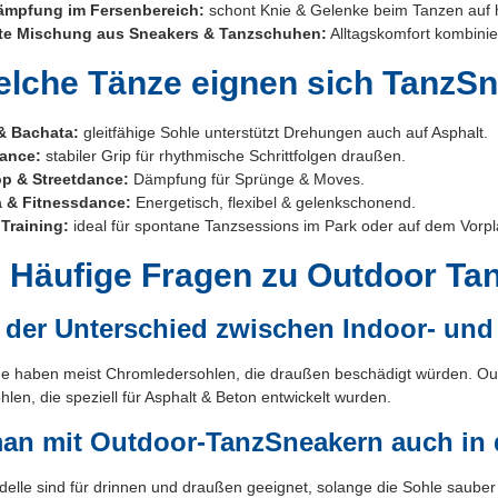
ämpfung im Fersenbereich:
schont Knie & Gelenke beim Tanzen auf 
kte Mischung aus Sneakers & Tanzschuhen:
Alltagskomfort kombinier
elche Tänze eignen sich TanzSn
& Bachata:
gleitfähige Sohle unterstützt Drehungen auch auf Asphalt.
ance:
stabiler Grip für rhythmische Schrittfolgen draußen.
p & Streetdance:
Dämpfung für Sprünge & Moves.
 & Fitnessdance:
Energetisch, flexibel & gelenkschonend.
 Training:
ideal für spontane Tanzsessions im Park oder auf dem Vorpl
 Häufige Fragen zu Outdoor T
t der Unterschied zwischen Indoor- un
e haben meist Chromledersohlen, die draußen beschädigt würden. Out
ohlen, die speziell für Asphalt & Beton entwickelt wurden.
an mit Outdoor-TanzSneakern auch in 
delle sind für drinnen und draußen geeignet, solange die Sohle sauber 