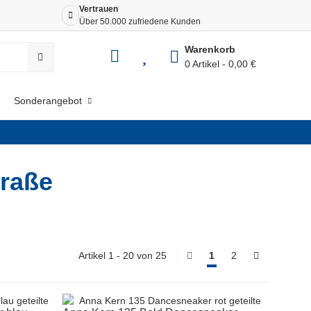
Vertrauen
Siche
Über 50.000 zufriedene Kunden
Dank 
Warenkorb
0 Artikel
0,00 €
Sonderangebot
traße
Artikel 1 - 20 von 25
1
2