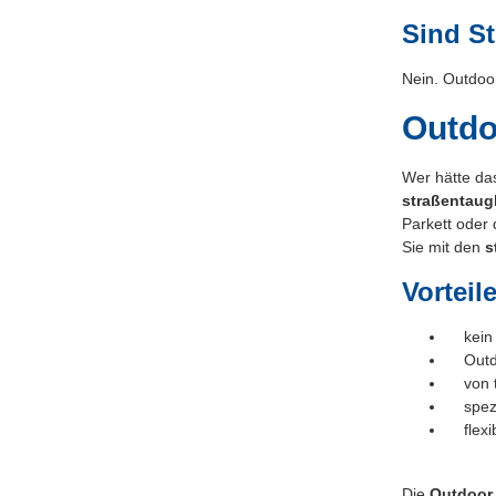
Sind St
Nein. Outdoor
Outdo
Wer hätte da
straßentaug
Parkett oder
Sie mit den
s
Vorteil
kein A
Outdoo
von ta
spezie
flexib
Die
Outdoor