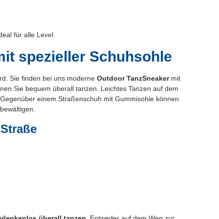
al für alle Level.
it spezieller Schuhsohle
rd. Sie finden bei uns moderne
Outdoor TanzSneaker
mit
nen Sie bequem überall tanzen. Leichtes Tanzen auf dem
uft. Gegenüber einem Straßenschuh mit Gummisohle können
t bewältigen.
 Straße
edenkenlos überall tanzen
. Entweder auf dem Weg zur