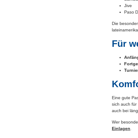
Jive
Paso D
Die besonder
lateinamerika
Für w
Anfän
Fortge
Turnie
Komfo
Eine gute Pas
sich auch fü
auch bei läng
Wer besonder
Einlagen
.