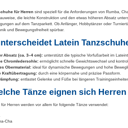
schuhe für Herren
sind speziell für die Anforderungen von Rumba, Ch
 Bauweise, die leichte Konstruktion und den etwas höheren Absatz unter
gungen auf dem Tanzparkett. Ob Anfänger, Hobbytänzer oder Turniert
hnik und Bewegungsfreiheit spürbar.
nterscheidet Latein Tanzschuhe
r Absatz (ca. 3–4 cm):
unterstützt die typische Vorfußarbeit im Latein
le Chromledersohle:
ermöglicht schnelle Gewichtswechsel und kontrol
es Obermaterial:
ideal für dynamische Bewegungen und hohe Bewegli
e Kraftübertragung:
durch eine körpernahe und präzise Passform.
Dämpfung:
entlastet Gelenke und Füße bei längeren Trainingseinheite
elche Tänze eignen sich Herren
 für Herren werden vor allem für folgende Tänze verwendet:
a
ha-Cha