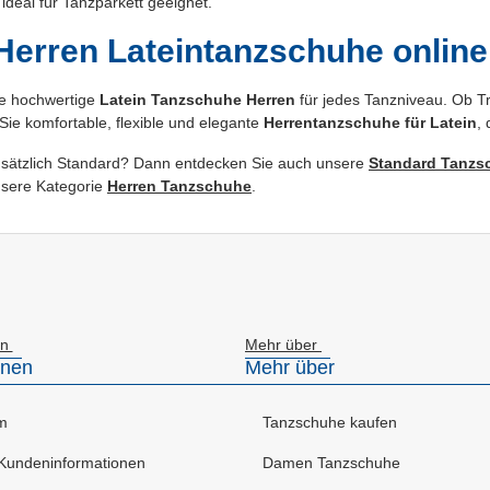
 ideal für Tanzparkett geeignet.
 Herren Lateintanzschuhe online
e hochwertige
Latein Tanzschuhe Herren
für jedes Tanzniveau. Ob Tr
Sie komfortable, flexible und elegante
Herrentanzschuhe für Latein
,
usätzlich Standard? Dann entdecken Sie auch unsere
Standard Tanzsc
sere Kategorie
Herren Tanzschuhe
.
en
Mehr über
onen
Mehr über
m
Tanzschuhe kaufen
Kundeninformationen
Damen Tanzschuhe