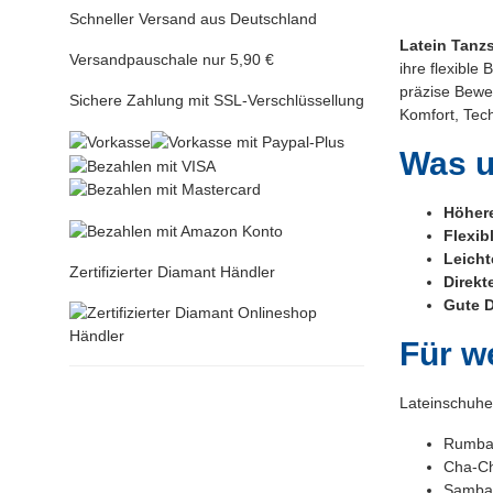
Schneller Versand aus Deutschland
Latein Tanz
Versandpauschale nur 5,90 €
ihre flexible
präzise Bewe
Sichere Zahlung mit SSL-Verschlüssellung
Komfort, Tec
Was u
Höhere
Flexib
Leicht
Zertifizierter Diamant Händler
Direkt
Gute 
Für w
Lateinschuhe
Rumb
Cha-C
Samba