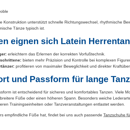
oble
e Konstruktion unterstützt schnelle Richtungswechsel, rhythmische Be
nische Tänze typisch ist.
en eignen sich Latein Herrent
ger:
erleichtern das Erlernen der korrekten Vorfußtechnik.
schrittene:
bieten mehr Präzision und Kontrolle bei komplexen Figure
rtänzer:
profitieren von maximaler Beweglichkeit und direkter Kraftübe
rt und Passform für lange Tan
sform ist entscheidend für sicheres und komfortables Tanzen. Viele Mo
r breitere Füße oder einen höheren Spann. Besonders weiche Lederarte
eren Trainingseinheiten oder Tanzveranstaltungen entlastet werden.
s empfindliche Füße hat, findet bei uns auch passende
Tanzschuhe fü