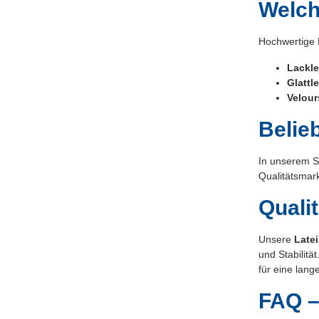
Welch
Hochwertige H
Lackle
Glattl
Velour
Belie
In unserem S
Qualitätsmark
Quali
Unsere
Late
und Stabilit
für eine lang
FAQ –