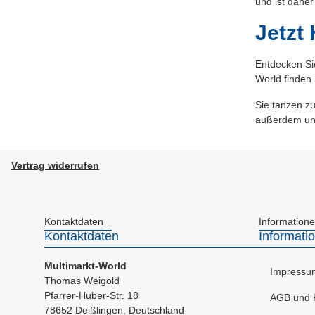
und ist daher
Jetzt
Entdecken Si
World finden 
Sie tanzen z
außerdem un
Vertrag widerrufen
Kontaktdaten
Information
Kontaktdaten
Informati
Multimarkt-World
Impressu
Thomas Weigold
Pfarrer-Huber-Str. 18
AGB und 
78652 Deißlingen, Deutschland