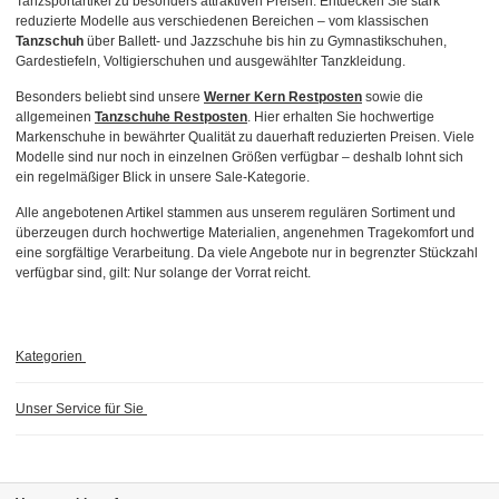
Tanzsportartikel zu besonders attraktiven Preisen. Entdecken Sie stark
reduzierte Modelle aus verschiedenen Bereichen – vom klassischen
Tanzschuh
über Ballett- und Jazzschuhe bis hin zu Gymnastikschuhen,
Gardestiefeln, Voltigierschuhen und ausgewählter Tanzkleidung.
Besonders beliebt sind unsere
Werner Kern Restposten
sowie die
allgemeinen
Tanzschuhe Restposten
. Hier erhalten Sie hochwertige
Markenschuhe in bewährter Qualität zu dauerhaft reduzierten Preisen. Viele
Modelle sind nur noch in einzelnen Größen verfügbar – deshalb lohnt sich
ein regelmäßiger Blick in unsere Sale-Kategorie.
Alle angebotenen Artikel stammen aus unserem regulären Sortiment und
überzeugen durch hochwertige Materialien, angenehmen Tragekomfort und
eine sorgfältige Verarbeitung. Da viele Angebote nur in begrenzter Stückzahl
verfügbar sind, gilt: Nur solange der Vorrat reicht.
Kategorien
Unser Service für Sie