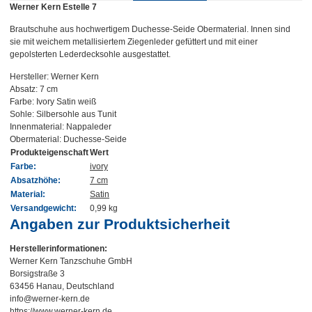
Werner Kern Estelle 7
Brautschuhe aus hochwertigem Duchesse-Seide Obermaterial. Innen sind
sie mit weichem metallisiertem Ziegenleder gefüttert und mit einer
gepolsterten Lederdecksohle ausgestattet.
Hersteller: Werner Kern
Absatz: 7 cm
Farbe: Ivory Satin weiß
Sohle: Silbersohle aus Tunit
Innenmaterial: Nappaleder
Obermaterial: Duchesse-Seide
Produkteigenschaft
Wert
Farbe:
ivory
Absatzhöhe:
7 cm
Material:
Satin
Versandgewicht:
0,99 kg
Angaben zur Produktsicherheit
Herstellerinformationen:
Werner Kern Tanzschuhe GmbH
Borsigstraße 3
63456 Hanau, Deutschland
info@werner-kern.de
https://www.werner-kern.de