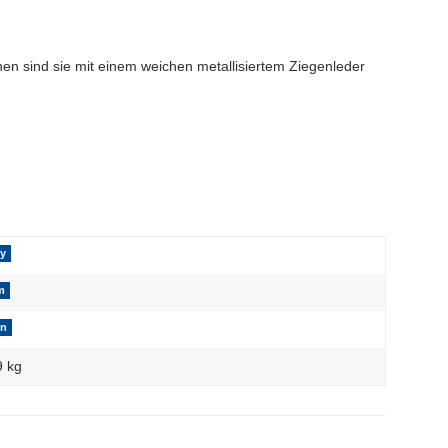
n sind sie mit einem weichen metallisiertem Ziegenleder
ry
m
in
9 kg