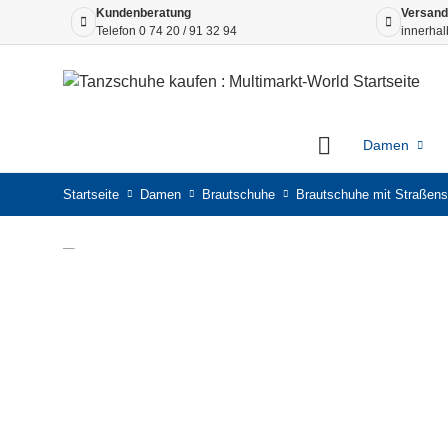
Kundenberatung
Versand
Telefon
0 74 20 / 91 32 94
innerhal
Damen
Startseite
Damen
Brautschuhe
Brautschuhe mit Straßens