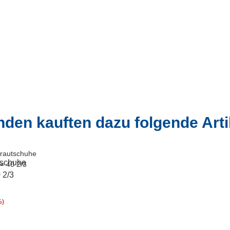
den kauften dazu folgende Arti
tschuhe
 2/3
%)