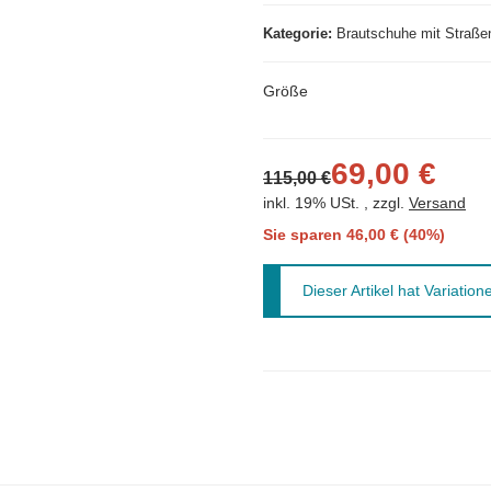
Kategorie
Brautschuhe mit Straße
Größe
69,00 €
115,00 €
inkl. 19% USt. , zzgl.
Versand
Sie sparen
46,00 € (40%)
x
Dieser Artikel hat Variatio