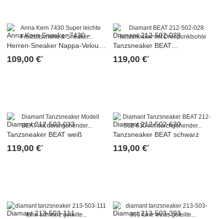
Anna Kern Sneaker 7430 –
Diamant 212-502-028
Herren-Sneaker Nappa-Velour
Tanzsneaker BEAT
Schwarz
schwarz/weiß
109,00 €
119,00 €
*
*
Diamant 212-502-033
Diamant 212-502-630
Tanzsneaker BEAT weiß
Tanzsneaker BEAT schwarz
119,00 €
119,00 €
*
*
Diamant 213-503-111
Diamant 213-503-393