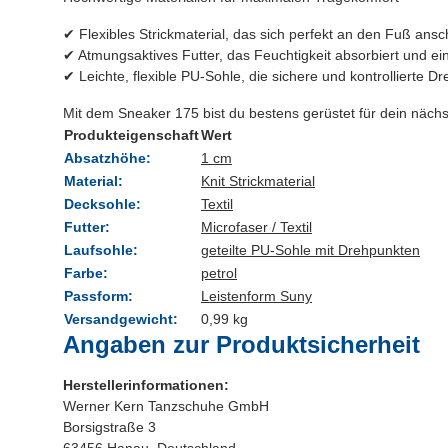
✔ Flexibles Strickmaterial, das sich perfekt an den Fuß ans
✔ Atmungsaktives Futter, das Feuchtigkeit absorbiert und ein
✔ Leichte, flexible PU-Sohle, die sichere und kontrollierte 
Mit dem Sneaker 175 bist du bestens gerüstet für dein nächs
Produkteigenschaft
Wert
Absatzhöhe:
1 cm
Material:
Knit Strickmaterial
Decksohle:
Textil
Futter:
Microfaser / Textil
Laufsohle:
geteilte PU-Sohle mit Drehpunkten
Farbe:
petrol
Passform:
Leistenform Suny
Versandgewicht:
0,99 kg
Angaben zur Produktsicherheit
Herstellerinformationen:
Werner Kern Tanzschuhe GmbH
Borsigstraße 3
63456 Hanau, Deutschland