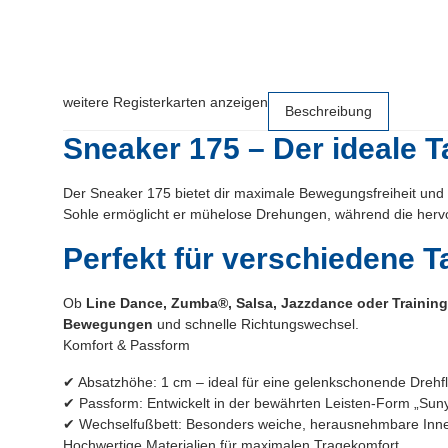
weitere Registerkarten anzeigen
Beschreibung
Sneaker 175 – Der ideale T
Der Sneaker 175 bietet dir maximale Bewegungsfreiheit und
Sohle ermöglicht er mühelose Drehungen, während die her
Perfekt für verschiedene T
Ob
Line Dance, Zumba®, Salsa, Jazzdance oder Trainin
Bewegungen
und schnelle Richtungswechsel.
Komfort & Passform
✔ Absatzhöhe: 1 cm – ideal für eine gelenkschonende Drehf
✔ Passform: Entwickelt in der bewährten Leisten-Form „Suny
✔ Wechselfußbett: Besonders weiche, herausnehmbare Innens
Hochwertige Materialien für maximalen Tragekomfort