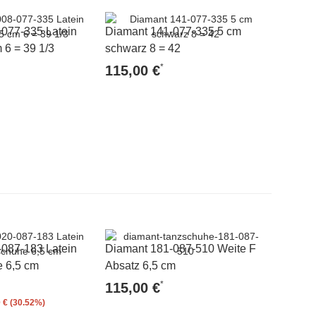
077-335 Latein
Diamant 141-077-335 5 cm
Diaman
 6 = 39 1/3
schwarz 8 = 42
040 6,5
*
115,00 €
115,0
087-183 Latein
Diamant 181-087-510 Weite F
e 6,5 cm
Absatz 6,5 cm
*
115,00 €
 € (30.52%)