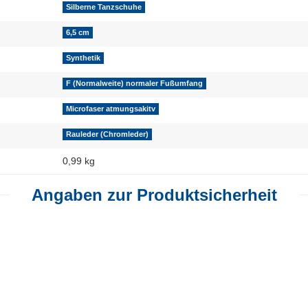
Silberne Tanzschuhe
6,5 cm
Synthetik
F (Normalweite) normaler Fußumfang
Microfaser atmungsakitv
Rauleder (Chromleder)
0,99 kg
Angaben zur Produktsicherheit