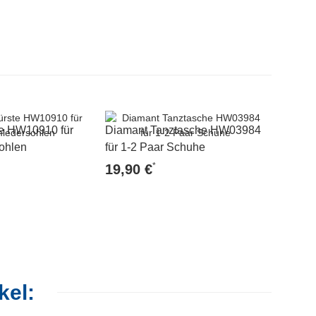
te HW10910 für
Diamant Tanztasche HW03984
Rutsch
ohlen
für 1-2 Paar Schuhe
HW0493
*
19,90 €
6,20 
kel: