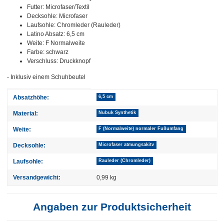
Futter: Microfaser/Textil
Decksohle: Microfaser
Laufsohle: Chromleder (Rauleder)
Latino Absatz: 6,5 cm
Weite: F Normalweite
Farbe: schwarz
Verschluss: Druckknopf
- Inklusiv einem Schuhbeutel
Produkteigenschaft
Wert
Absatzhöhe:
6,5 cm
Material:
Nubuk Synthetik
Weite:
F (Normalweite) normaler Fußumfang
Decksohle:
Microfaser atmungsakitv
Laufsohle:
Rauleder (Chromleder)
Versandgewicht:
0,99 kg
Angaben zur Produktsicherheit