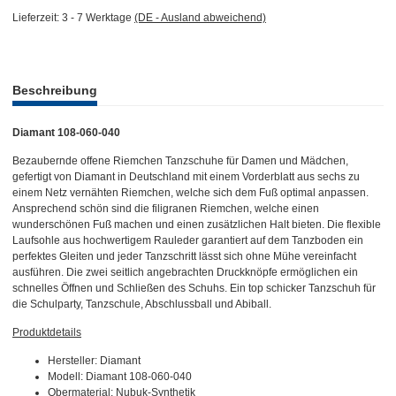
Lieferzeit:
3 - 7 Werktage
(DE - Ausland abweichend)
weitere Registerkarten anzeigen
Beschreibung
Diamant 108-060-040
Bezaubernde offene Riemchen Tanzschuhe für Damen und Mädchen,
gefertigt von Diamant in Deutschland mit einem Vorderblatt aus sechs zu
einem Netz vernähten Riemchen, welche sich dem Fuß optimal anpassen.
Ansprechend schön sind die filigranen Riemchen, welche einen
wunderschönen Fuß machen und einen zusätzlichen Halt bieten. Die flexible
Laufsohle aus hochwertigem Rauleder garantiert auf dem Tanzboden ein
perfektes Gleiten und jeder Tanzschritt lässt sich ohne Mühe vereinfacht
ausführen. Die zwei seitlich angebrachten Druckknöpfe ermöglichen ein
schnelles Öffnen und Schließen des Schuhs. Ein top schicker Tanzschuh für
die Schulparty, Tanzschule, Abschlussball und Abiball.
Produktdetails
Hersteller: Diamant
Modell: Diamant 108-060-040
Obermaterial: Nubuk-Synthetik