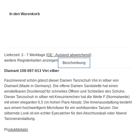
In den Warenkorb
Lieferzeit:
3 - 7 Werktage
(DE - Ausland abweichend)
weitere Registerkarten anzeigen
Beschreibung
Diamant 108-087-013 Vivi silber
Faszinierend schön glänzt dieser Damen Tanzschuh Vivi in silber von
Diamant (Made in Germany). Die offene Damen Sandalette hat einen
einstellbaren Druckknopf für schnelles Öffnen und Schließen des Schuhs.
Dieser Tanzschuh in silber mit Kreuzriemchen hat die Weite F (Normalweite)
mit einen eleganten 6,5 cm hohen Flare Absatz. Die Innenausstattung besteht
aus einem hochwertigem Microfaser für ein wohltuendes Tanzen. Der
silbernde Look ist ein echter Eyecatcher für den Abschlussball oder Abend
Tanzveranstaltung.
Pr
oduktdetails