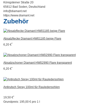
Königsteiner Straße 20
65812 Bad Soden, Deutschland
info@diamant.net
https://www.diamant.net
Zubehör
Absatzflecke Diamant HW01185 beige Flare
*
6,20 €
Absatzschoner Diamant HW02990 Flare transparent
*
6,20 €
Antirutsch Spray 100ml für Rauledersohlen
*
19,50 €
Grundpreis:
195,00 € pro 1 l