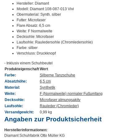
Hersteller: Diamant
Modell: Diamant 108-087-013 Vivi
Obermaterial: Synth. silber
Futter: Microfaser
Flare Absatz: 6,5 cm
Weite: F Normalweite
Decksohle: Microfaser
Laufsohle: Rauledersohle (Chromledersohle)
Farbe: silber
Verschluss: Druckknopf
- Inklusiv einem Schuhbeutel
Produkteigenschaft
Wert
Farbe:
Silberne Tanzschuhe
Absatzhöhe:
6,5 cm
Material:
Synthetik
Weite:
F (Normalweite) normaler Fußumfang
Decksohle:
Microfaser atmungsakitv
Laufsohle:
Rauleder (Chromleder)
Versandgewicht:
0,99 kg
Angaben zur Produktsicherheit
Herstellerinformationen:
Diamant Schuhfabrik Otto Müller KG