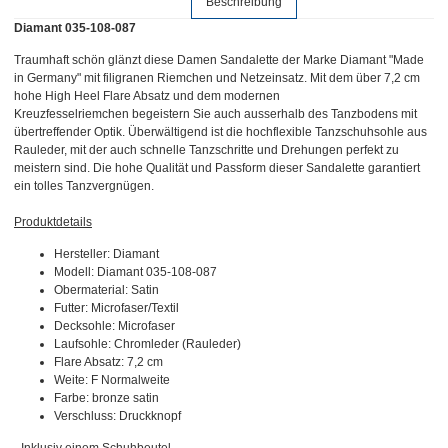
Beschreibung
Diamant 035-108-087
Traumhaft schön glänzt diese Damen Sandalette der Marke Diamant "Made
in Germany" mit filigranen Riemchen und Netzeinsatz. Mit dem über 7,2 cm
hohe High Heel Flare Absatz und dem modernen
Kreuzfesselriemchen begeistern Sie auch ausserhalb des Tanzbodens mit
übertreffender Optik. Überwältigend ist die hochflexible Tanzschuhsohle aus
Rauleder, mit der auch schnelle Tanzschritte und Drehungen perfekt zu
meistern sind. Die hohe Qualität und Passform dieser Sandalette garantiert
ein tolles Tanzvergnügen.
Produktdetails
Hersteller: Diamant
Modell: Diamant 035-108-087
Obermaterial: Satin
Futter: Microfaser/Textil
Decksohle: Microfaser
Laufsohle: Chromleder (Rauleder)
Flare Absatz: 7,2 cm
Weite: F Normalweite
Farbe: bronze satin
Verschluss: Druckknopf
- Inklusiv einem Schuhbeutel