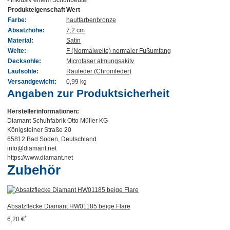
Produkteigenschaft
Wert
Farbe:
hautfarben
bronze
Absatzhöhe:
7,2 cm
Material:
Satin
Weite:
F (Normalweite) normaler Fußumfang
Decksohle:
Microfaser atmungsakitv
Laufsohle:
Rauleder (Chromleder)
Versandgewicht:
0,99 kg
Angaben zur Produktsicherheit
Herstellerinformationen:
Diamant Schuhfabrik Otto Müller KG
Königsteiner Straße 20
65812 Bad Soden, Deutschland
info@diamant.net
https://www.diamant.net
Zubehör
Absatzflecke Diamant HW01185 beige Flare
*
6,20 €