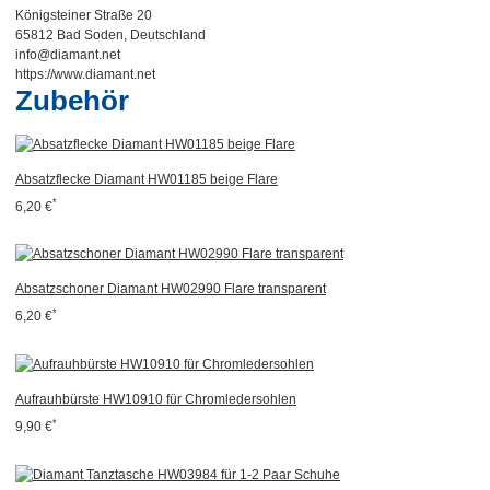
Königsteiner Straße 20
65812 Bad Soden, Deutschland
info@diamant.net
https://www.diamant.net
Zubehör
Absatzflecke Diamant HW01185 beige Flare
*
6,20 €
Absatzschoner Diamant HW02990 Flare transparent
*
6,20 €
Aufrauhbürste HW10910 für Chromledersohlen
*
9,90 €