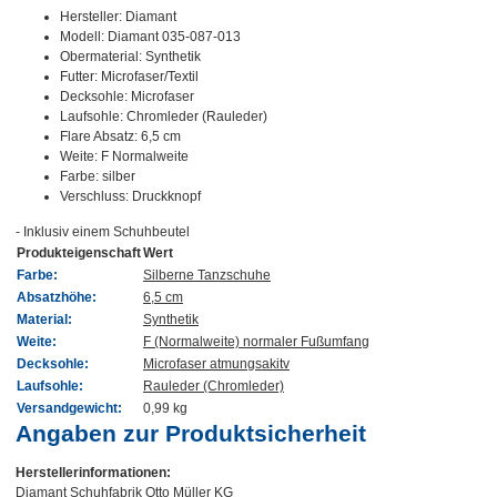
Hersteller: Diamant
Modell: Diamant 035-087-013
Obermaterial: Synthetik
Futter: Microfaser/Textil
Decksohle: Microfaser
Laufsohle: Chromleder (Rauleder)
Flare Absatz: 6,5 cm
Weite: F Normalweite
Farbe: silber
Verschluss: Druckknopf
- Inklusiv einem Schuhbeutel
Produkteigenschaft
Wert
Farbe:
Silberne Tanzschuhe
Absatzhöhe:
6,5 cm
Material:
Synthetik
Weite:
F (Normalweite) normaler Fußumfang
Decksohle:
Microfaser atmungsakitv
Laufsohle:
Rauleder (Chromleder)
Versandgewicht:
0,99 kg
Angaben zur Produktsicherheit
Herstellerinformationen:
Diamant Schuhfabrik Otto Müller KG