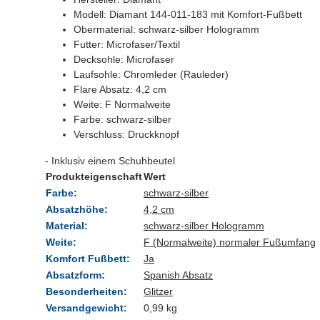
Modell: Diamant 144-011-183 mit Komfort-Fußbett
Obermaterial: schwarz-silber Hologramm
Futter: Microfaser/Textil
Decksohle: Microfaser
Laufsohle: Chromleder (Rauleder)
Flare Absatz: 4,2 cm
Weite: F Normalweite
Farbe: schwarz-silber
Verschluss: Druckknopf
- Inklusiv einem Schuhbeutel
Produkteigenschaft
Wert
Farbe:
schwarz-silber
Absatzhöhe:
4,2 cm
Material:
schwarz-silber Hologramm
Weite:
F (Normalweite) normaler Fußumfang
Komfort Fußbett:
Ja
Absatzform:
Spanish Absatz
Besonderheiten:
Glitzer
Versandgewicht:
0,99 kg