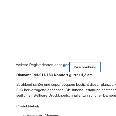
weitere Registerkarten anzeigen
Beschreibung
Diamant 144-011-183 Komfort glitzer 4,2 cm
Strahlend schön und super bequem besticht dieser glanzvoll
Fuß hervorragend anpassen. Die Innenausstattung besteht a
seitlich einstellbare Druckknopfschnalle. Ein schöner Damensc
Pr
oduktdetails
Hersteller: Diamant