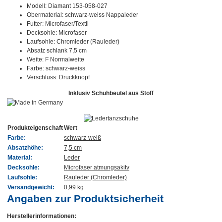
Modell: Diamant 153-058-027
Obermaterial: schwarz-weiss Nappaleder
Futter: Microfaser/Textil
Decksohle: Microfaser
Laufsohle: Chromleder (Rauleder)
Absatz schlank 7,5 cm
Weite: F Normalweite
Farbe: schwarz-weiss
Verschluss: Druckknopf
Inklusiv Schuhbeutel aus Stoff
Produkteigenschaft
Wert
Farbe:
schwarz-weiß
Absatzhöhe:
7,5 cm
Material:
Leder
Decksohle:
Microfaser atmungsakitv
Laufsohle:
Rauleder (Chromleder)
Versandgewicht:
0,99 kg
Angaben zur Produktsicherheit
Herstellerinformationen: