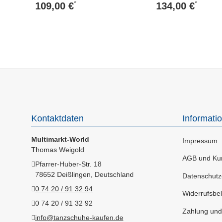
Nappaleder, Weiß
*
*
109,00 €
134,00 €
Kontaktdaten
Informati
Multimarkt-World
Impressum
Thomas Weigold
AGB und Kun
Pfarrer-Huber-Str. 18
78652 Deißlingen, Deutschland
Datenschutz
0 74 20 / 91 32 94
Widerrufsbel
0 74 20 / 91 32 92
Zahlung und
info@tanzschuhe-kaufen.de