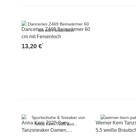
Danceries Z469 Beinwärmer 60
cm mit Fersenloch
*
13,20 €
Anna Kern 7025 Suny
Werner Kern Tanz
Tanzsneaker Damen,
5,5 weiße Brautsc