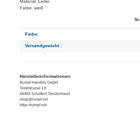
Material: Leder
Farbe: weiß
Sc
Produkteigenschaft
Wert
Farbe:
Versandgewicht:
Herstellerinformationen:
Rumpf Handels GmbH
Textilstrasse 19
48465 Schüttorf, Deutschland
shop@rumpf.net
https://rumpf.net