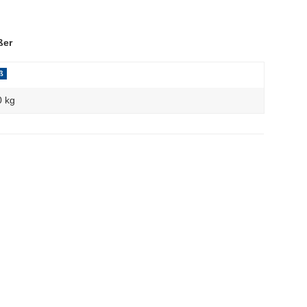
ßer
ß
0 kg