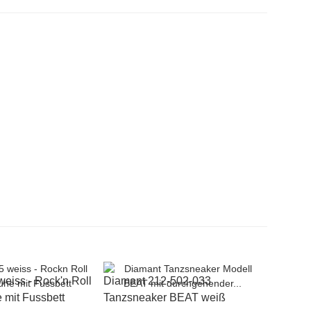
weiss - Rock'n Roll
Diamant 212-502-033
mit Fussbett
Tanzsneaker BEAT weiß