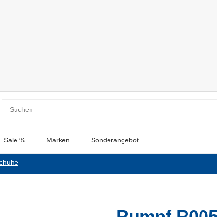
Sale %
Marken
Sonderangebot
schuhe
Rumpf R005