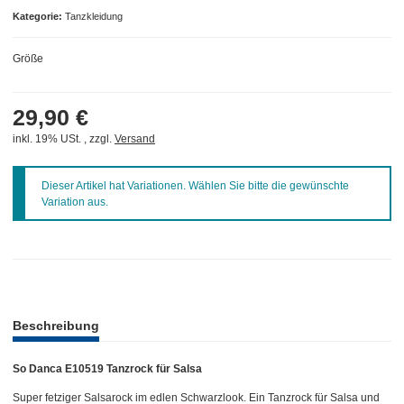
Kategorie
Tanzkleidung
Größe
29,90 €
inkl. 19% USt. , zzgl.
Versand
x
Dieser Artikel hat Variationen. Wählen Sie bitte die gewünschte
Variation aus.
weitere Registerkarten anzeigen
Beschreibung
So Danca E10519 Tanzrock für Salsa
Super fetziger Salsarock im edlen Schwarzlook. Ein Tanzrock für Salsa und