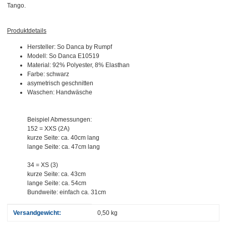
Tango.
Produktdetails
Hersteller: So Danca by Rumpf
Modell: So Danca E10519
Material: 92% Polyester, 8% Elasthan
Farbe: schwarz
asymetrisch geschnitten
Waschen: Handwäsche
Beispiel Abmessungen:
152 = XXS (2A)
kurze Seite: ca. 40cm lang
lange Seite: ca. 47cm lang
34 = XS (3)
kurze Seite: ca. 43cm
lange Seite: ca. 54cm
Bundweite: einfach ca. 31cm
Produkteigenschaft
Wert
Versandgewicht:
0,50 kg