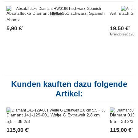
Absatzflecke Diamant HW01961 schwarz, Spanish
Antirutsch Sp
Absatz
5,90 €
19,50 €
*
*
Grundpreis:
195,00
Kunden kauften dazu folgende
Artikel:
Diamant 141-129-001 Weite G Extraweit 2,8 cm
Diamant 019-0
5,5 = 38 2/3
5,5 = 38 2/3
115,00 €
115,00 €
*
*