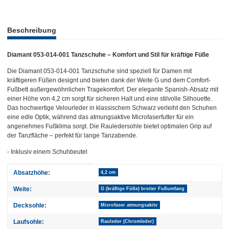
weitere Registerkarten anzeigen
Beschreibung
Diamant 053-014-001 Tanzschuhe – Komfort und Stil für kräftige Füße
Die Diamant 053-014-001 Tanzschuhe sind speziell für Damen mit
kräftigeren Füßen designt und bieten dank der Weite G und dem Comfort-
Fußbett außergewöhnlichen Tragekomfort. Der elegante Spanish-Absatz mit
einer Höhe von 4,2 cm sorgt für sicheren Halt und eine stilvolle Silhouette.
Das hochwertige Velourleder in klassischem Schwarz verleiht den Schuhen
eine edle Optik, während das atmungsaktive Microfaserfutter für ein
angenehmes Fußklima sorgt. Die Rauledersohle bietet optimalen Grip auf
der Tanzfläche – perfekt für lange Tanzabende.
- Inklusiv einem Schuhbeutel
Produkteigenschaft
Wert
Absatzhöhe:
4,2 cm
Weite:
G (kräftige Füße) breiter Fußumfang
Decksohle:
Microfaser atmungsakitv
Laufsohle:
Rauleder (Chromleder)