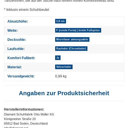
Tänzerinnen, die auf der Suche nach einem hohen Komfortniveau sind.
* Inklusiv einem Schuhbeutel
Produkteigenschaft
Wert
Absatzhöhe:
2,8 cm
Weite:
F (runde Form) | breite Fußspitze
Decksohle:
Microfaser atmungsakitv
Laufsohle:
Rauleder (Chromleder)
Komfort Fußbett:
Ja
Material:
Velourleder
Versandgewicht:
0,99 kg
Angaben zur Produktsicherheit
Herstellerinformationen:
Diamant Schuhfabrik Otto Müller KG
Königsteiner Straße 20
65812 Bad Soden, Deutschland