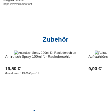
info@diamant.net
https://www.diamant.net
Zubehör
Antirutsch Spray 100ml für Rauledersohlen
Aufrauhbürst
19,50 €
9,90 €
*
*
Grundpreis:
195,00 € pro 1 l