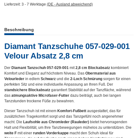
Lieferzeit:
3 - 7 Werktage
(DE - Ausland abweichend)
weitere Registerkarten anzeigen
Beschreibung
Diamant Tanzschuhe 057-029-001
Velour Absatz 2,8 cm
Der
Diamant Tanzschuh 057-029-001
mit
2,8 cm Blockabsatz
kombiniert
Komfort und Eleganz auf höchstem Niveau. Das
Obermaterial aus
Velourleder
in edlem
Schwarz
und die
2-Loch Schnürung
sorgen für einen
perfekten Sitz und eine individuelle Anpassung an Ihren Fuß. Der
standsichere Blockabsatz
garantiert Stabilität auf der Tanzfläche, während
das
atmungsaktive Microfaser-Futter
dazu beiträgt, auch bei langen
Tanzstunden trockene Füße zu bewahren.
Dieser Tanzschuh ist mit einem
Komfort-Fußbett
ausgestattet, das für
zusätzlichen Tragekomfort sorgt und das Tanzgefühl noch angenehmer
macht. Die
Laufsohle aus Chromleder (Rauleder)
bietet hervorragenden
Halt und Flexibilität, um Ihre Tanzbewegungen mühelos zu unterstützen. Die
weite F
mit einer
runden Vorderkappe
macht den Schuh ideal für