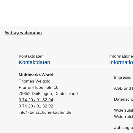
Vertrag widerrufen
Kontaktdaten
Information
Kontaktdaten
Informati
Multimarkt-World
Impressu
Thomas Weigold
Pfarrer-Huber-Str. 18
AGB und 
78652 Deißlingen, Deutschland
Datenschu
0 74 20 / 91 32 94
0 74 20 / 91 32 92
Widerrufs
info@tanzschuhe-kaufen.de
Widerrufs
Zahlung u