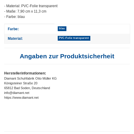
- Material: PVC-Folie transparent
- Maße: 7,90 cm x 11,3 cm
- Farbe: blau
Produkteigenschaft
Wert
Farbe:
blau
Material:
PVC-Folie transparent
Angaben zur Produktsicherheit
Herstellerinformationen:
Diamant Schuhfabrik Otto Müller KG
Königsteiner Straße 20
65812 Bad Soden, Deutschland
info@diamant.net
https://www.diamant.net