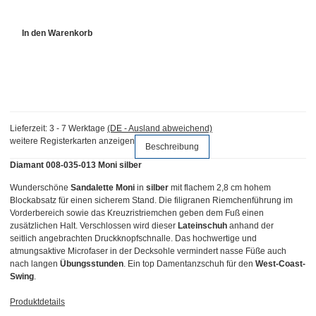
In den Warenkorb
Lieferzeit:
3 - 7 Werktage
(DE - Ausland abweichend)
weitere Registerkarten anzeigen
Beschreibung
Diamant 008-035-013 Moni silber
Wunderschöne
Sandalette Moni
in
silber
mit flachem 2,8 cm hohem
Blockabsatz für einen sicherem Stand. Die filigranen Riemchenführung im
Vorderbereich sowie das Kreuzristriemchen geben dem Fuß einen
zusätzlichen Halt. Verschlossen wird dieser
Lateinschuh
anhand der
seitlich angebrachten Druckknopfschnalle. Das hochwertige und
atmungsaktive Microfaser in der Decksohle vermindert nasse Füße auch
nach langen
Übungsstunden
. Ein top Damentanzschuh für den
West-Coast-
Swing
.
Produktdetails