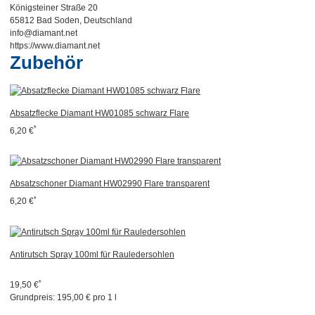
Königsteiner Straße 20
65812 Bad Soden, Deutschland
info@diamant.net
https://www.diamant.net
Zubehör
Absatzflecke Diamant HW01085 schwarz Flare
*
6,20 €
Absatzschoner Diamant HW02990 Flare transparent
*
6,20 €
Antirutsch Spray 100ml für Rauledersohlen
*
19,50 €
Grundpreis:
195,00 € pro 1 l