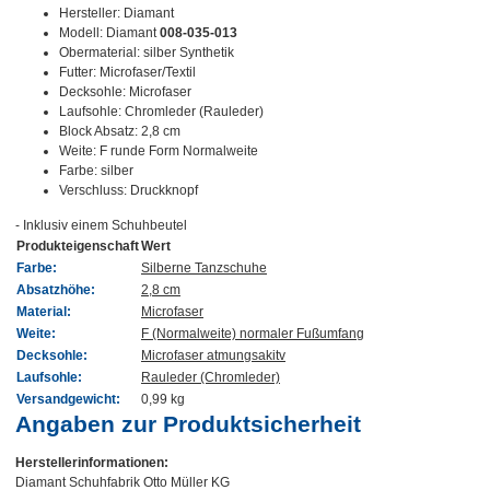
Hersteller: Diamant
Modell: Diamant
008-035-013
Obermaterial: silber Synthetik
Futter: Microfaser/Textil
Decksohle: Microfaser
Laufsohle: Chromleder (Rauleder)
Block Absatz: 2,8 cm
Weite: F runde Form Normalweite
Farbe: silber
Verschluss: Druckknopf
- Inklusiv einem Schuhbeutel
Produkteigenschaft
Wert
Farbe:
Silberne Tanzschuhe
Absatzhöhe:
2,8 cm
Material:
Microfaser
Weite:
F (Normalweite) normaler Fußumfang
Decksohle:
Microfaser atmungsakitv
Laufsohle:
Rauleder (Chromleder)
Versandgewicht:
0,99 kg
Angaben zur Produktsicherheit
Herstellerinformationen:
Diamant Schuhfabrik Otto Müller KG