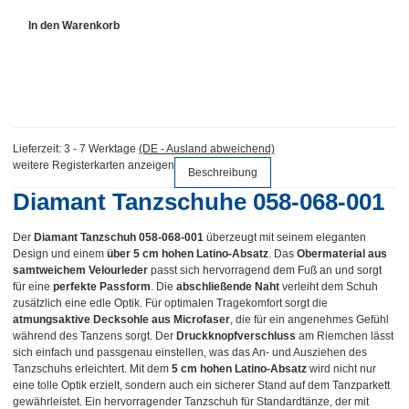
In den Warenkorb
Lieferzeit:
3 - 7 Werktage
(DE - Ausland abweichend)
weitere Registerkarten anzeigen
Beschreibung
Diamant Tanzschuhe 058-068-001
Der
Diamant Tanzschuh 058-068-001
überzeugt mit seinem eleganten
Design und einem
über 5 cm hohen Latino-Absatz
. Das
Obermaterial aus
samtweichem Velourleder
passt sich hervorragend dem Fuß an und sorgt
für eine
perfekte Passform
. Die
abschließende Naht
verleiht dem Schuh
zusätzlich eine edle Optik. Für optimalen Tragekomfort sorgt die
atmungsaktive Decksohle aus Microfaser
, die für ein angenehmes Gefühl
während des Tanzens sorgt. Der
Druckknopfverschluss
am Riemchen lässt
sich einfach und passgenau einstellen, was das An- und Ausziehen des
Tanzschuhs erleichtert. Mit dem
5 cm hohen Latino-Absatz
wird nicht nur
eine tolle Optik erzielt, sondern auch ein sicherer Stand auf dem Tanzparkett
gewährleistet. Ein hervorragender Tanzschuh für Standardtänze, der mit