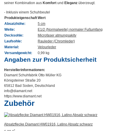
seiner Kombination aus
Komfort
und
Eleganz
überzeugt.
- Inklusiv einem Schuhbeutel
Produkteigenschaft
Wert
Absatzhöhe:
5 cm
Weite:
E1/2 (Normalweite) normaler Fußumfang
Decksohle:
Microfaser atmungsakitv
Laufsohle:
Rauleder (Chromleder)
Material:
Velourleder
Versandgewicht:
0,99 kg
Angaben zur Produktsicherheit
Herstellerinformationen:
Diamant Schuhfabrik Otto Müller KG
Königsteiner Straße 20
65812 Bad Soden, Deutschland
info@diamant.net
https://www.diamant.net
Zubehör
Absatzflecke Diamant HW01916, Latino Absatz schwarz
*