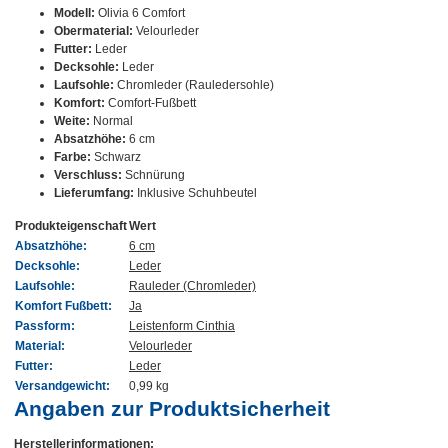
Modell:
Olivia 6 Comfort
Obermaterial:
Velourleder
Futter:
Leder
Decksohle:
Leder
Laufsohle:
Chromleder (Rauledersohle)
Komfort:
Comfort-Fußbett
Weite:
Normal
Absatzhöhe:
6 cm
Farbe:
Schwarz
Verschluss:
Schnürung
Lieferumfang:
Inklusive Schuhbeutel
Produkteigenschaft
Wert
Absatzhöhe:
6 cm
Decksohle:
Leder
Laufsohle:
Rauleder (Chromleder)
Komfort Fußbett:
Ja
Passform:
Leistenform Cinthia
Material:
Velourleder
Futter:
Leder
Versandgewicht:
0,99 kg
Angaben zur Produktsicherheit
Herstellerinformationen: