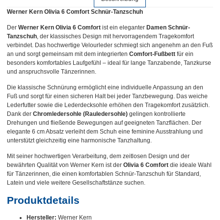
Werner Kern Olivia 6 Comfort Schnür-Tanzschuh
Der
Werner Kern Olivia 6 Comfort
ist ein eleganter
Damen Schnür-
Tanzschuh
, der klassisches Design mit hervorragendem Tragekomfort
verbindet. Das hochwertige Velourleder schmiegt sich angenehm an den Fuß
an und sorgt gemeinsam mit dem integrierten
Comfort-Fußbett
für ein
besonders komfortables Laufgefühl – ideal für lange Tanzabende, Tanzkurse
und anspruchsvolle Tänzerinnen.
Die klassische Schnürung ermöglicht eine individuelle Anpassung an den
Fuß und sorgt für einen sicheren Halt bei jeder Tanzbewegung. Das weiche
Lederfutter sowie die Lederdecksohle erhöhen den Tragekomfort zusätzlich.
Dank der
Chromledersohle (Rauledersohle)
gelingen kontrollierte
Drehungen und fließende Bewegungen auf geeigneten Tanzflächen. Der
elegante 6 cm Absatz verleiht dem Schuh eine feminine Ausstrahlung und
unterstützt gleichzeitig eine harmonische Tanzhaltung.
Mit seiner hochwertigen Verarbeitung, dem zeitlosen Design und der
bewährten Qualität von Werner Kern ist der
Olivia 6 Comfort
die ideale Wahl
für Tänzerinnen, die einen komfortablen Schnür-Tanzschuh für Standard,
Latein und viele weitere Gesellschaftstänze suchen.
Produktdetails
Hersteller:
Werner Kern