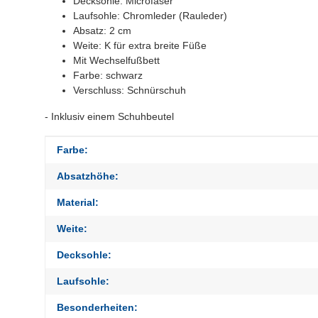
Decksohle: Microfaser
Laufsohle: Chromleder (Rauleder)
Absatz: 2 cm
Weite: K für extra breite Füße
Mit Wechselfußbett
Farbe: schwarz
Verschluss: Schnürschuh
- Inklusiv einem Schuhbeutel
Produkteigenschaft
Wert
Farbe:
Absatzhöhe:
Material:
Weite:
Decksohle:
Laufsohle:
Besonderheiten: