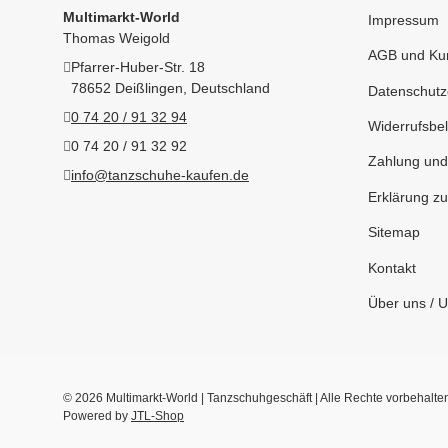
Multimarkt-World
Impressum
Thomas Weigold
AGB und Kun
Pfarrer-Huber-Str. 18
78652 Deißlingen, Deutschland
Datenschutz
0 74 20 / 91 32 94
Widerrufsbel
0 74 20 / 91 32 92
Zahlung und
info@tanzschuhe-kaufen.de
Erklärung zur
Sitemap
Kontakt
Über uns / 
© 2026 Multimarkt-World | Tanzschuhgeschäft | Alle Rechte vorbehalte
Powered by
JTL-Shop