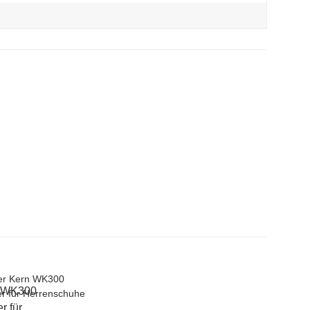
n WK300
r für