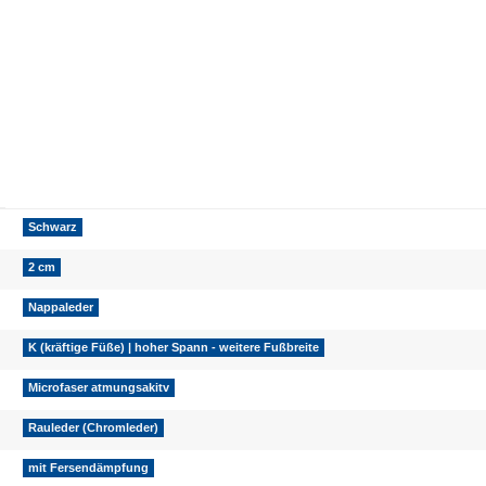
Schwarz
2 cm
Nappaleder
K (kräftige Füße) | hoher Spann - weitere Fußbreite
Microfaser atmungsakitv
Rauleder (Chromleder)
mit Fersendämpfung