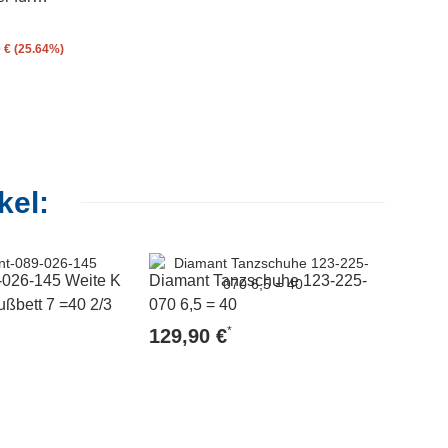
e
 € (25.64%)
kel:
-026-145 Weite K
Diamant Tanzschuhe 123-225-
Diaman
ußbett 7 =40 2/3
070 6,5 = 40
042 6,5
*
129,90 €
129,9