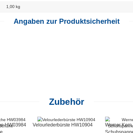
1,00 kg
Angaben zur Produktsicherheit
Zubehör
che HW03984
Velourlederbürste HW10904
Werner Ker
he
Schuhspanne