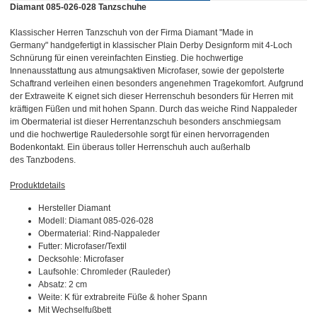
Diamant 085-026-028 Tanzschuhe
Klassischer Herren Tanzschuh von der Firma Diamant "Made in
Germany" handgefertigt in klassischer Plain Derby Designform mit 4-Loch
Schnürung für einen vereinfachten Einstieg. Die hochwertige
Innenausstattung aus atmungsaktiven Microfaser, sowie der gepolsterte
Schaftrand verleihen einen besonders angenehmen Tragekomfort. Aufgrund
der Extraweite K eignet sich dieser Herrenschuh besonders für Herren mit
kräftigen Füßen und mit hohen Spann. Durch das weiche Rind Nappaleder
im Obermaterial ist dieser Herrentanzschuh besonders anschmiegsam
und die hochwertige Rauledersohle sorgt für einen hervorragenden
Bodenkontakt. Ein überaus toller Herrenschuh auch außerhalb
des Tanzbodens.
Produktdetails
Hersteller Diamant
Modell: Diamant 085-026-028
Obermaterial: Rind-Nappaleder
Futter: Microfaser/Textil
Decksohle: Microfaser
Laufsohle: Chromleder (Rauleder)
Absatz: 2 cm
Weite: K für extrabreite Füße & hoher Spann
Mit Wechselfußbett