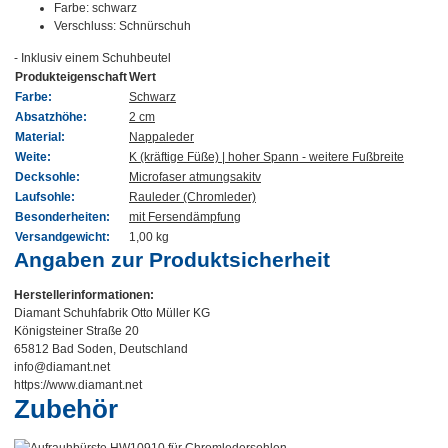
Farbe: schwarz
Verschluss: Schnürschuh
- Inklusiv einem Schuhbeutel
Produkteigenschaft
Wert
Farbe:
Schwarz
Absatzhöhe:
2 cm
Material:
Nappaleder
Weite:
K (kräftige Füße) | hoher Spann - weitere Fußbreite
Decksohle:
Microfaser atmungsakitv
Laufsohle:
Rauleder (Chromleder)
Besonderheiten:
mit Fersendämpfung
Versandgewicht:
1,00 kg
Angaben zur Produktsicherheit
Herstellerinformationen:
Diamant Schuhfabrik Otto Müller KG
Königsteiner Straße 20
65812 Bad Soden, Deutschland
info@diamant.net
https://www.diamant.net
Zubehör