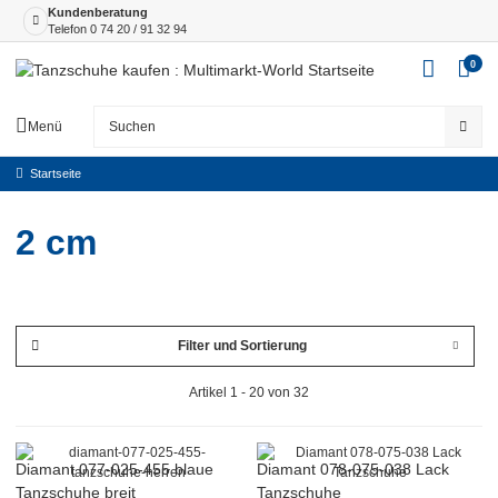
Kundenberatung
Telefon
0 74 20 / 91 32 94
0
Menü
Startseite
2 cm
Filter und Sortierung
Artikel 1 - 20 von 32
Diamant 077-025-455 blaue
Diamant 078-075-038 Lack
Tanzschuhe breit
Tanzschuhe