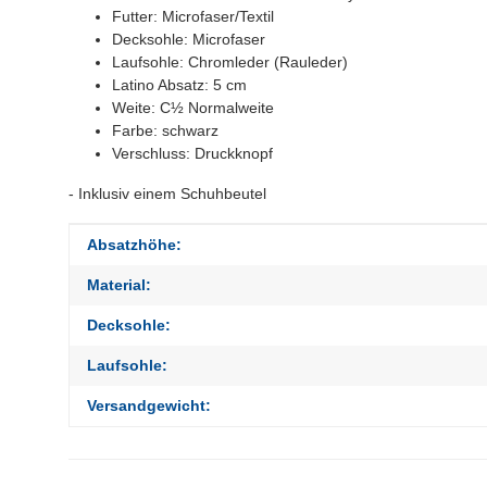
Futter: Microfaser/Textil
Decksohle: Microfaser
Laufsohle: Chromleder (Rauleder)
Latino Absatz: 5 cm
Weite:
C½
Normalweite
Farbe: schwarz
Verschluss: Druckknopf
- Inklusiv einem Schuhbeutel
Produkteigenschaft
Wert
Absatzhöhe:
Material:
Decksohle:
Laufsohle:
Versandgewicht: