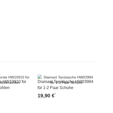
te HW10910 für
Diamant Tanztasche HW03984
Rutsch
ohlen
für 1-2 Paar Schuhe
HW0493
*
19,90 €
6,20 