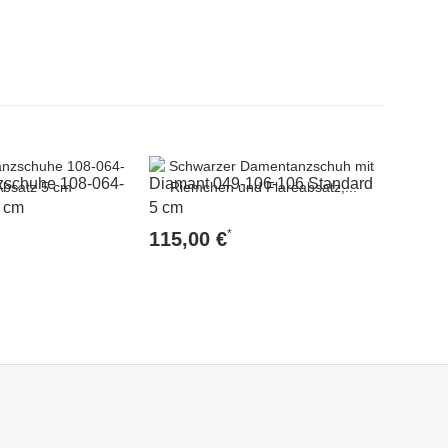
zschuhe 108-064-
Diamant 049-106-106 Standard
5 cm
5 cm
*
115,00 €