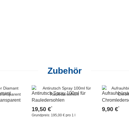
Zubehör
amant
Antirutsch Spray 100ml für
Aufrauhbürs
ansparent
Rauledersohlen
Chromleders
*
*
19,50 €
9,90 €
Grundpreis:
195,00 € pro 1 l