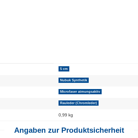
5 cm
Nubuk Synthetik
Microfaser atmungsakitv
Rauleder (Chromleder)
0,99 kg
Angaben zur Produktsicherheit