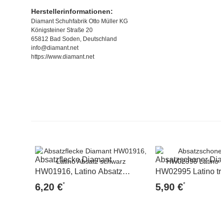
Herstellerinformationen:
Diamant Schuhfabrik Otto Müller KG
Königsteiner Straße 20
65812 Bad Soden, Deutschland
info@diamant.net
https://www.diamant.net
Absatzflecke Diamant
Absatzschoner Di
HW01916, Latino Absatz
HW02995 Latino tr
schwarz
*
*
6,20 €
5,90 €