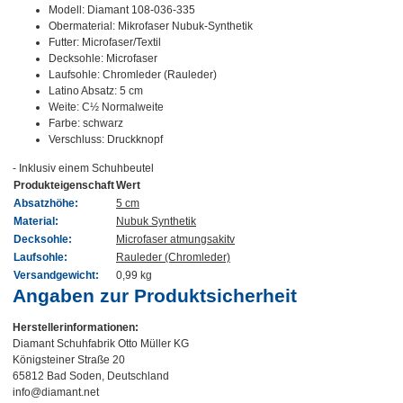
Modell: Diamant 108-036-335
Obermaterial: Mikrofaser Nubuk-Synthetik
Futter: Microfaser/Textil
Decksohle: Microfaser
Laufsohle: Chromleder (Rauleder)
Latino Absatz: 5 cm
Weite:
C½
Normalweite
Farbe: schwarz
Verschluss: Druckknopf
- Inklusiv einem Schuhbeutel
Produkteigenschaft
Wert
Absatzhöhe:
5 cm
Material:
Nubuk Synthetik
Decksohle:
Microfaser atmungsakitv
Laufsohle:
Rauleder (Chromleder)
Versandgewicht:
0,99 kg
Angaben zur Produktsicherheit
Herstellerinformationen:
Diamant Schuhfabrik Otto Müller KG
Königsteiner Straße 20
65812 Bad Soden, Deutschland
info@diamant.net