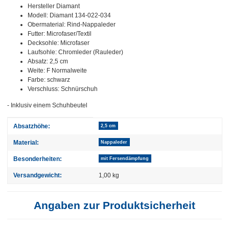
Hersteller Diamant
Modell: Diamant 134-022-034
Obermaterial: Rind-Nappaleder
Futter: Microfaser/Textil
Decksohle: Microfaser
Laufsohle: Chromleder (Rauleder)
Absatz: 2,5 cm
Weite: F Normalweite
Farbe: schwarz
Verschluss: Schnürschuh
- Inklusiv einem Schuhbeutel
Produkteigenschaft
Wert
Absatzhöhe:
2,5 cm
Material:
Nappaleder
Besonderheiten:
mit Fersendämpfung
Versandgewicht:
1,00 kg
Angaben zur Produktsicherheit