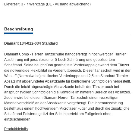
Lieferzeit:
3 - 7 Werktage
(DE - Ausland abweichend)
weitere Registerkarten anzeigen
Beschreibung
Diamant 134-022-034 Standard
Diamant Comp - Herren Tanzschuhe handgefertigt in hochwertiger Turnier
Ausführung mit geschlossener 5-Loch Schnürung und gepolstertem
Schaftrand. Seine hauchdünn gearbeitete Vorderkappe gewährt dem Tänzer
die notwendige Flexibilität im Vorderfußbereich. Dieser Tanzschuh wird in der
Weite F (Normalweite) mit flacher Vorderkappe und 2,5 cm Standard Turnier
Absatz mit abgerundeter Absatzkante für kontrollierte Schrittfolgen hergestellt.
Durch die leicht abgeschrägte Absatzkante behält der Tänzer auch bei
anspruchsvollen Schrittfolgen die Kontrolle im hinteren Bereich des Absatzes.
Zudem wird bei diesem Diamant Herren Tanzschuh einem vorzeitigen
Materialverschleiß an der Absatzkante vorgebeugt. Die Innenausstattung
besteht aus einem hochwertigem Microfaser Futter und durch die zusätzliche
Schaftrand Polsterung sitzt der Schuh perfekt am Fußgelenk ohne
einzuschneiden.
Produktdetails