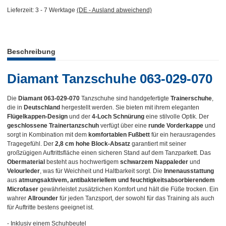
Lieferzeit:
3 - 7 Werktage
(DE - Ausland abweichend)
weitere Registerkarten anzeigen
Beschreibung
Diamant Tanzschuhe 063-029-070
Die
Diamant 063-029-070
Tanzschuhe sind handgefertigte
Trainerschuhe
,
die in
Deutschland
hergestellt werden. Sie bieten mit ihrem eleganten
Flügelkappen-Design
und der
4-Loch Schnürung
eine stilvolle Optik. Der
geschlossene Trainertanzschuh
verfügt über eine
runde Vorderkappe
und
sorgt in Kombination mit dem
komfortablen Fußbett
für ein herausragendes
Tragegefühl. Der
2,8 cm hohe Block-Absatz
garantiert mit seiner
großzügigen Auftrittsfläche einen sicheren Stand auf dem Tanzparkett. Das
Obermaterial
besteht aus hochwertigem
schwarzem Nappaleder
und
Velourleder
, was für Weichheit und Haltbarkeit sorgt. Die
Innenausstattung
aus
atmungsaktivem, antibakteriellem und feuchtigkeitsabsorbierendem
Microfaser
gewährleistet zusätzlichen Komfort und hält die Füße trocken. Ein
wahrer
Allrounder
für jeden Tanzsport, der sowohl für das Training als auch
für Auftritte bestens geeignet ist.
- Inklusiv einem Schuhbeutel