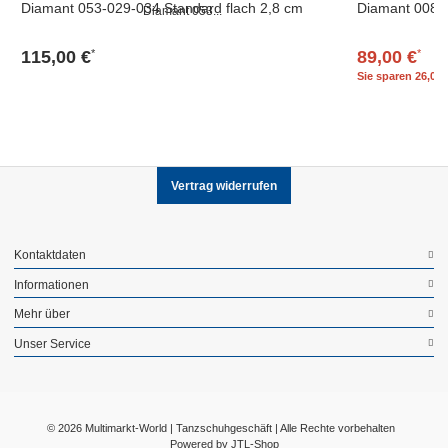
Diamant 053-029-034 Standard flach 2,8 cm
Diamant 008-0
115,00 €
89,00 €
*
*
Sie sparen
26,00 
Vertrag widerrufen
Kontaktdaten
Informationen
Mehr über
Unser Service
© 2026 Multimarkt-World | Tanzschuhgeschäft | Alle Rechte vorbehalten
Powered by
JTL-Shop