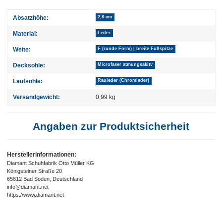
Produkteigenschaft
Wert
Absatzhöhe:
2,8 cm
Material:
Leder
Weite:
F (runde Form) | breite Fußspitze
Decksohle:
Microfaser atmungsakitv
Laufsohle:
Rauleder (Chromleder)
Versandgewicht:
0,99 kg
Angaben zur Produktsicherheit
Herstellerinformationen:
Diamant Schuhfabrik Otto Müller KG
Königsteiner Straße 20
65812 Bad Soden, Deutschland
info@diamant.net
https://www.diamant.net