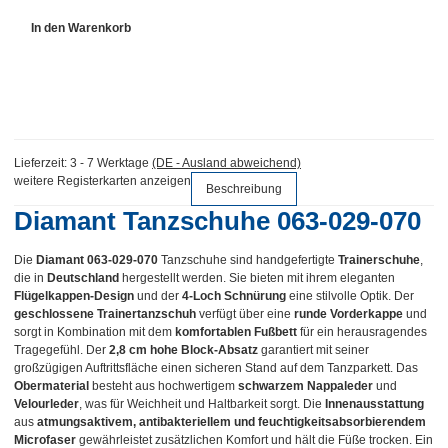
In den Warenkorb
Lieferzeit:
3 - 7 Werktage
(DE - Ausland abweichend)
weitere Registerkarten anzeigen
Beschreibung
Diamant Tanzschuhe 063-029-070
Die
Diamant 063-029-070
Tanzschuhe sind handgefertigte
Trainerschuhe
,
die in
Deutschland
hergestellt werden. Sie bieten mit ihrem eleganten
Flügelkappen-Design
und der
4-Loch Schnürung
eine stilvolle Optik. Der
geschlossene Trainertanzschuh
verfügt über eine
runde Vorderkappe
und
sorgt in Kombination mit dem
komfortablen Fußbett
für ein herausragendes
Tragegefühl. Der
2,8 cm hohe Block-Absatz
garantiert mit seiner
großzügigen Auftrittsfläche einen sicheren Stand auf dem Tanzparkett. Das
Obermaterial
besteht aus hochwertigem
schwarzem Nappaleder
und
Velourleder
, was für Weichheit und Haltbarkeit sorgt. Die
Innenausstattung
aus
atmungsaktivem, antibakteriellem und feuchtigkeitsabsorbierendem
Microfaser
gewährleistet zusätzlichen Komfort und hält die Füße trocken. Ein