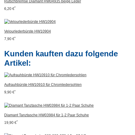
Rutschbremse Diamant HW04935 beige Leder
*
6,20 €
Velourlederbürste HW10904
*
7,90 €
Kunden kauften dazu folgende
Artikel:
Aufrauhbürste HW10910 für Chromledersohlen
*
9,90 €
Diamant Tanztasche HW03984 für 1-2 Paar Schuhe
*
19,90 €