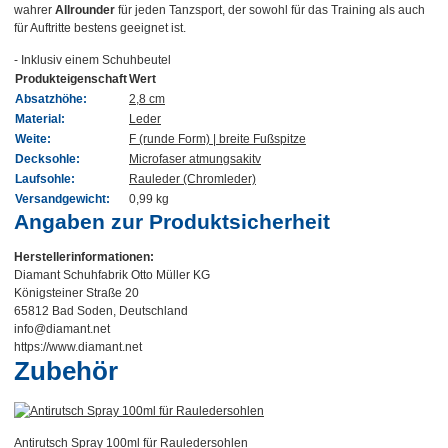
wahrer
Allrounder
für jeden Tanzsport, der sowohl für das Training als auch
für Auftritte bestens geeignet ist.
- Inklusiv einem Schuhbeutel
Produkteigenschaft
Wert
Absatzhöhe:
2,8 cm
Material:
Leder
Weite:
F (runde Form) | breite Fußspitze
Decksohle:
Microfaser atmungsakitv
Laufsohle:
Rauleder (Chromleder)
Versandgewicht:
0,99 kg
Angaben zur Produktsicherheit
Herstellerinformationen:
Diamant Schuhfabrik Otto Müller KG
Königsteiner Straße 20
65812 Bad Soden, Deutschland
info@diamant.net
https://www.diamant.net
Zubehör
Antirutsch Spray 100ml für Rauledersohlen