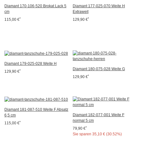
Diamant 170-106-520 Brokat Lack 5
Diamant 177-025-070 Weite H
cm
Extraweit
*
*
115,00 €
129,90 €
Diamant 179-025-028 Weite H
Diamant 180-075-028 Weite G
*
129,90 €
*
129,90 €
Diamant 181-087-510 Weite F Absatz
Diamant 182-077-001 Weite F
6,5 cm
normal 5 cm
*
115,00 €
*
79,90 €
Sie sparen
35,10 € (30.52%)