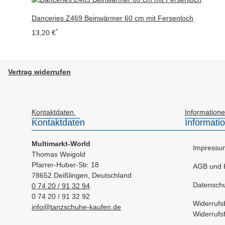
Danceries Z469 Beinwärmer 60 cm mit Fersenloch
*
13,20 €
Vertrag widerrufen
Kontaktdaten
Information
Kontaktdaten
Informati
Multimarkt-World
Impressu
Thomas Weigold
Pfarrer-Huber-Str. 18
AGB und 
78652 Deißlingen, Deutschland
Datenschu
0 74 20 / 91 32 94
0 74 20 / 91 32 92
Widerrufs
info@tanzschuhe-kaufen.de
Widerrufs