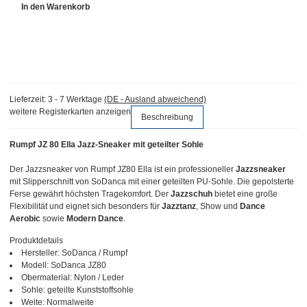
In den Warenkorb
Lieferzeit:
3 - 7 Werktage
(DE - Ausland abweichend)
weitere Registerkarten anzeigen
Beschreibung
Rumpf JZ 80 Ella Jazz-Sneaker mit geteilter Sohle
Der Jazzsneaker von Rumpf JZ80 Ella ist ein professioneller
Jazzsneaker
mit Slipperschnitt von SoDanca mit einer geteilten PU-Sohle. Die gepolsterte
Ferse gewährt höchsten Tragekomfort. Der
Jazzschuh
bietet eine große
Flexibilität und eignet sich besonders für
Jazztanz
, Show und
Dance
Aerobic
sowie
Modern Dance
.
Produktdetails
Hersteller: SoDanca / Rumpf
Modell: SoDanca JZ80
Obermaterial: Nylon / Leder
Sohle: geteilte Kunststoffsohle
Weite: Normalweite