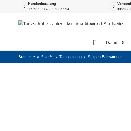
Kundenberatung
Versand
Telefon
0 74 20 / 91 32 94
innerhal
Damen
Startseite
Sale %
Tanzkleidung
Stulpen Beinwärmer