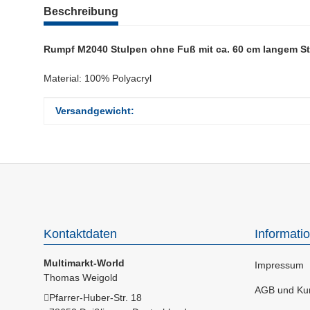
weitere Registerkarten anzeigen
Beschreibung
Rumpf M2040 Stulpen ohne Fuß mit ca. 60 cm langem S
Material: 100% Polyacryl
Produkteigenschaft
Wert
Versandgewicht:
Kontaktdaten
Informati
Multimarkt-World
Impressum
Thomas Weigold
AGB und Kun
Pfarrer-Huber-Str. 18