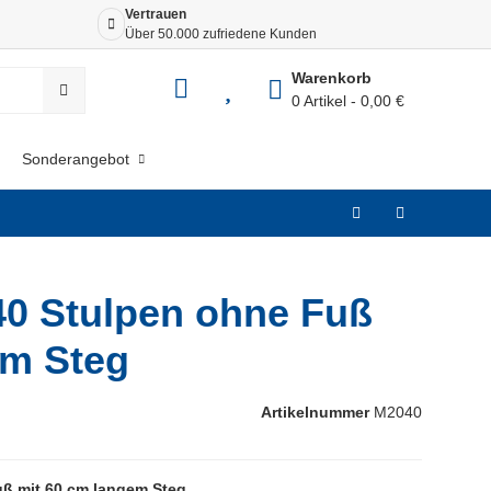
Vertrauen
Siche
Über 50.000 zufriedene Kunden
Dank 
Warenkorb
0 Artikel
0,00 €
Sonderangebot
0 Stulpen ohne Fuß
em Steg
Artikelnummer
M2040
ß mit 60 cm langem Steg