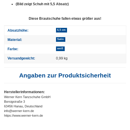
(Bild zeigt Schuh mit 5,5 Absatz)
Diese Brautschuhe fallen etwas größer aus!
Produkteigenschaft
Wert
Absatzhöhe:
6,5 cm
Material:
Satin
Farbe:
weiß
Versandgewicht:
0,99 kg
Angaben zur Produktsicherheit
Herstellerinformationen:
Werner Kern Tanzschuhe GmbH
Borsigstraße 3
63456 Hanau, Deutschland
info@werner-kern.de
https://www.werner-kern.de