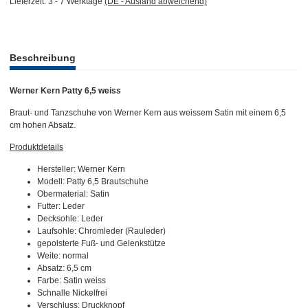
Lieferzeit:
3 - 7 Werktage
(DE - Ausland abweichend)
weitere Registerkarten anzeigen
Beschreibung
Werner Kern Patty 6,5 weiss
Braut- und Tanzschuhe von Werner Kern aus weissem Satin mit einem 6,5
cm hohen Absatz.
Produktdetails
Hersteller: Werner Kern
Modell: Patty 6,5 Brautschuhe
Obermaterial: Satin
Futter: Leder
Decksohle: Leder
Laufsohle: Chromleder (Rauleder)
gepolsterte Fuß- und Gelenkstütze
Weite: normal
Absatz: 6,5 cm
Farbe: Satin weiss
Schnalle Nickelfrei
Verschluss: Druckknopf