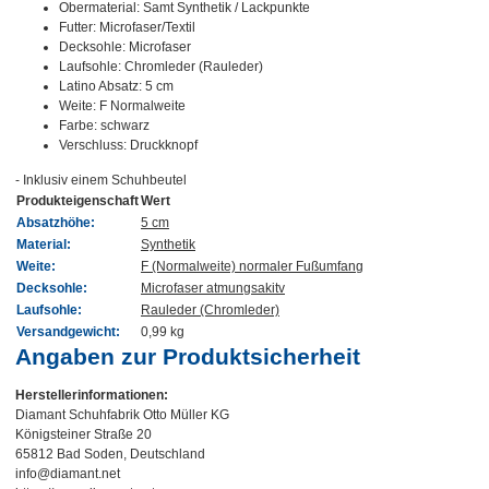
Obermaterial: Samt Synthetik / Lackpunkte
Futter: Microfaser/Textil
Decksohle: Microfaser
Laufsohle: Chromleder (Rauleder)
Latino Absatz: 5 cm
Weite: F Normalweite
Farbe: schwarz
Verschluss: Druckknopf
- Inklusiv einem Schuhbeutel
Produkteigenschaft
Wert
Absatzhöhe:
5 cm
Material:
Synthetik
Weite:
F (Normalweite) normaler Fußumfang
Decksohle:
Microfaser atmungsakitv
Laufsohle:
Rauleder (Chromleder)
Versandgewicht:
0,99 kg
Angaben zur Produktsicherheit
Herstellerinformationen:
Diamant Schuhfabrik Otto Müller KG
Königsteiner Straße 20
65812 Bad Soden, Deutschland
info@diamant.net