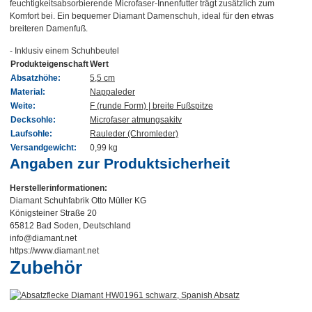
feuchtigkeitsabsorbierende Microfaser-Innenfutter trägt zusätzlich zum
Komfort bei. Ein bequemer Diamant Damenschuh, ideal für den etwas
breiteren Damenfuß.
- Inklusiv einem Schuhbeutel
Produkteigenschaft
Wert
Absatzhöhe:
5,5 cm
Material:
Nappaleder
Weite:
F (runde Form) | breite Fußspitze
Decksohle:
Microfaser atmungsakitv
Laufsohle:
Rauleder (Chromleder)
Versandgewicht:
0,99 kg
Angaben zur Produktsicherheit
Herstellerinformationen:
Diamant Schuhfabrik Otto Müller KG
Königsteiner Straße 20
65812 Bad Soden, Deutschland
info@diamant.net
https://www.diamant.net
Zubehör