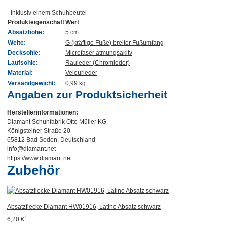
- Inklusiv einem Schuhbeutel
Produkteigenschaft
Wert
Absatzhöhe:
5 cm
Weite:
G (kräftige Füße) breiter Fußumfang
Decksohle:
Microfaser atmungsakitv
Laufsohle:
Rauleder (Chromleder)
Material:
Velourleder
Versandgewicht:
0,99 kg
Angaben zur Produktsicherheit
Herstellerinformationen:
Diamant Schuhfabrik Otto Müller KG
Königsteiner Straße 20
65812 Bad Soden, Deutschland
info@diamant.net
https://www.diamant.net
Zubehör
Absatzflecke Diamant HW01916, Latino Absatz schwarz
*
6,20 €