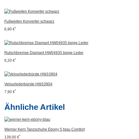
Fußweiten Konverter schwarz
*
6,90 €
Rutschbremse Diamant HW04935 beige Leder
*
6,20 €
Velourlederbürste HW10904
*
7,90 €
Ähnliche Artikel
Werner Kern Tanzschuhe Ebony 5 blau Comfort
*
139,00 €