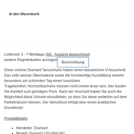
In den Warenkorb
Lieferzeit:
3 - 7 Werktage
(DE - Ausland abweichend)
weitere Registerkarten anzeigen
Beschreibung
Diese schöne Diamant Tanzschuhe haben einen klassischem V-Ausschnitt.
Das satin weisse Obermaterial sowie die hochwertige Ausstattung verleiht
besonders am schönsten Tag einen luxuriösen
Tragekomfort. Hochzeitsschuhe müssen nicht immer teuer sein, hier kaufen
Sie Komfort zum günstigen Preis. Nach der Hochzeit haben Sie auch die
Möglichkeit diese Schuhe einzufärben, so dass Sie diese weiterhin auf dem
Parkett tanzen können. Der Verschluss erfolgt über einen praktischen
Druckknopf.
Produktdetails
Hersteller: Diamant
Modell: Diamant 105-068-092