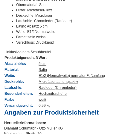
Obermaterial: Satin
Futter: Microfaser/Textil
Decksohle: Microfaser
Laufsohle: Chromleder (Rauleder)
Latino Absatz: 5 cm
Weite: E1/2Normalweite
Farbe: satin weiss
Verschluss: Druckknopf
- Inklusiv einem Schuhbeutel
Produkteigenschaft
Wert
Absatzhöhe:
5 cm
Material:
Satin
Weite:
E1/2 (Normalweite) normaler Fußumfang
Decksohle:
Microfaser atmungsakitv
Laufsohle:
Rauleder (Chromleder)
Besonderheiten:
Hochzeitsschuhe
Farbe:
weiß
Versandgewicht:
0,99 kg
Angaben zur Produktsicherheit
Herstellerinformationen:
Diamant Schuhfabrik Otto Müller KG
Königsteiner Straße 20