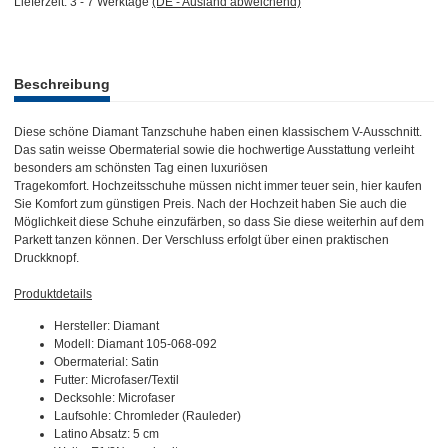
Lieferzeit:
3 - 7 Werktage
(DE - Ausland abweichend)
weitere Registerkarten anzeigen
Beschreibung
Diese schöne Diamant Tanzschuhe haben einen klassischem V-Ausschnitt.
Das satin weisse Obermaterial sowie die hochwertige Ausstattung verleiht
besonders am schönsten Tag einen luxuriösen
Tragekomfort. Hochzeitsschuhe müssen nicht immer teuer sein, hier kaufen
Sie Komfort zum günstigen Preis. Nach der Hochzeit haben Sie auch die
Möglichkeit diese Schuhe einzufärben, so dass Sie diese weiterhin auf dem
Parkett tanzen können. Der Verschluss erfolgt über einen praktischen
Druckknopf.
Produktdetails
Hersteller: Diamant
Modell: Diamant 105-068-092
Obermaterial: Satin
Futter: Microfaser/Textil
Decksohle: Microfaser
Laufsohle: Chromleder (Rauleder)
Latino Absatz: 5 cm