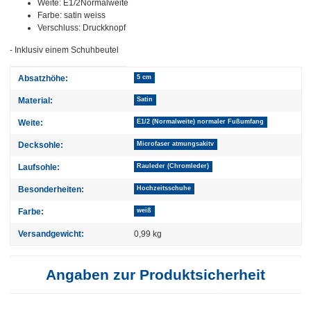
Weite: E1/2Normalweite
Farbe: satin weiss
Verschluss: Druckknopf
- Inklusiv einem Schuhbeutel
Produkteigenschaft
Wert
Absatzhöhe:
5 cm
Material:
Satin
Weite:
E1/2 (Normalweite) normaler Fußumfang
Decksohle:
Microfaser atmungsakitv
Laufsohle:
Rauleder (Chromleder)
Besonderheiten:
Hochzeitsschuhe
Farbe:
weiß
Versandgewicht:
0,99 kg
Angaben zur Produktsicherheit