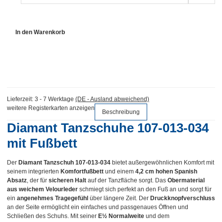
In den Warenkorb
Lieferzeit:
3 - 7 Werktage
(DE - Ausland abweichend)
weitere Registerkarten anzeigen
Beschreibung
Diamant Tanzschuhe 107-013-034
mit Fußbett
Der
Diamant Tanzschuh 107-013-034
bietet außergewöhnlichen Komfort mit
seinem integrierten
Komfortfußbett
und einem
4,2 cm hohen Spanish
Absatz
, der für
sicheren Halt
auf der Tanzfläche sorgt. Das
Obermaterial
aus weichem Velourleder
schmiegt sich perfekt an den Fuß an und sorgt für
ein
angenehmes Tragegefühl
über längere Zeit. Der
Druckknopfverschluss
an der Seite ermöglicht ein einfaches und passgenaues Öffnen und
Schließen des Schuhs. Mit seiner
E½ Normalweite
und dem