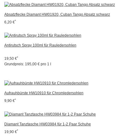
Absatzflecke Diamant HW01920, Cuban Tango Absatz schwarz
*
6,20 €
Antirutsch Spray 100ml für Rauledersohlen
*
19,50 €
Grundpreis:
195,00 € pro 1 l
Aufrauhbürste HW10910 für Chromledersohlen
*
9,90 €
Diamant Tanztasche HW03984 für 1-2 Paar Schuhe
*
19,90 €