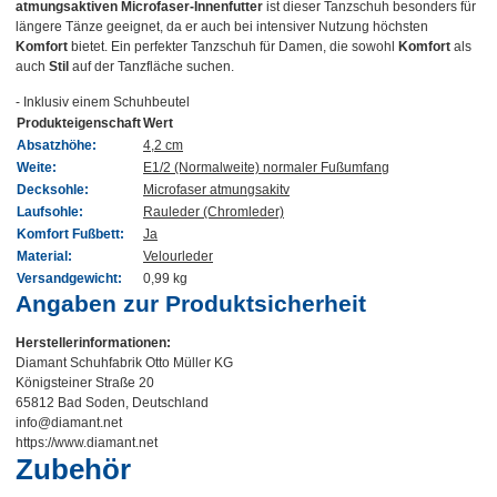
atmungsaktiven Microfaser-Innenfutter
ist dieser Tanzschuh besonders für
längere Tänze geeignet, da er auch bei intensiver Nutzung höchsten
Komfort
bietet. Ein perfekter Tanzschuh für Damen, die sowohl
Komfort
als
auch
Stil
auf der Tanzfläche suchen.
- Inklusiv einem Schuhbeutel
Produkteigenschaft
Wert
Absatzhöhe:
4,2 cm
Weite:
E1/2 (Normalweite) normaler Fußumfang
Decksohle:
Microfaser atmungsakitv
Laufsohle:
Rauleder (Chromleder)
Komfort Fußbett:
Ja
Material:
Velourleder
Versandgewicht:
0,99 kg
Angaben zur Produktsicherheit
Herstellerinformationen:
Diamant Schuhfabrik Otto Müller KG
Königsteiner Straße 20
65812 Bad Soden, Deutschland
info@diamant.net
https://www.diamant.net
Zubehör