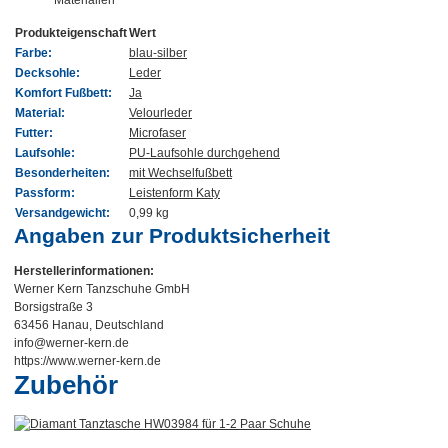
Produkteigenschaft
Wert
Farbe:
blau-silber
Decksohle:
Leder
Komfort Fußbett:
Ja
Material:
Velourleder
Futter:
Microfaser
Laufsohle:
PU-Laufsohle durchgehend
Besonderheiten:
mit Wechselfußbett
Passform:
Leistenform Katy
Versandgewicht:
0,99 kg
Angaben zur Produktsicherheit
Herstellerinformationen:
Werner Kern Tanzschuhe GmbH
Borsigstraße 3
63456 Hanau, Deutschland
info@werner-kern.de
https://www.werner-kern.de
Zubehör