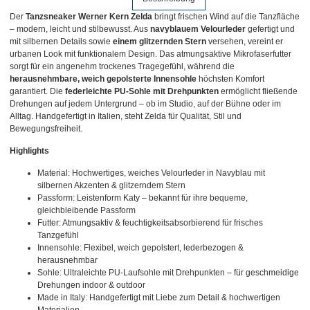
Der
Tanzsneaker Werner Kern Zelda
bringt frischen Wind auf die Tanzfläche
– modern, leicht und stilbewusst. Aus
navyblauem Velourleder
gefertigt und
mit silbernen Details sowie
einem glitzernden Stern
versehen, vereint er
urbanen Look mit funktionalem Design. Das atmungsaktive Mikrofaserfutter
sorgt für ein angenehm trockenes Tragegefühl, während die
herausnehmbare, weich gepolsterte Innensohle
höchsten Komfort
garantiert. Die
federleichte PU-Sohle mit Drehpunkten
ermöglicht fließende
Drehungen auf jedem Untergrund – ob im Studio, auf der Bühne oder im
Alltag. Handgefertigt in Italien, steht Zelda für Qualität, Stil und
Bewegungsfreiheit.
Highlights
Material: Hochwertiges, weiches Velourleder in Navyblau mit
silbernen Akzenten & glitzerndem Stern
Passform: Leistenform Katy – bekannt für ihre bequeme,
gleichbleibende Passform
Futter: Atmungsaktiv & feuchtigkeitsabsorbierend für frisches
Tanzgefühl
Innensohle: Flexibel, weich gepolstert, lederbezogen &
herausnehmbar
Sohle: Ultraleichte PU-Laufsohle mit Drehpunkten – für geschmeidige
Drehungen indoor & outdoor
Made in Italy: Handgefertigt mit Liebe zum Detail & hochwertigen
Materialien