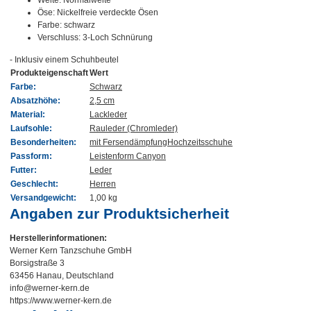
Öse: Nickelfreie verdeckte Ösen
Farbe: schwarz
Verschluss: 3-Loch Schnürung
- Inklusiv einem Schuhbeutel
Produkteigenschaft
Wert
Farbe:
Schwarz
Absatzhöhe:
2,5 cm
Material:
Lackleder
Laufsohle:
Rauleder (Chromleder)
Besonderheiten:
mit Fersendämpfung
Hochzeitsschuhe
Passform:
Leistenform Canyon
Futter:
Leder
Geschlecht:
Herren
Versandgewicht:
1,00 kg
Angaben zur Produktsicherheit
Herstellerinformationen:
Werner Kern Tanzschuhe GmbH
Borsigstraße 3
63456 Hanau, Deutschland
info@werner-kern.de
https://www.werner-kern.de