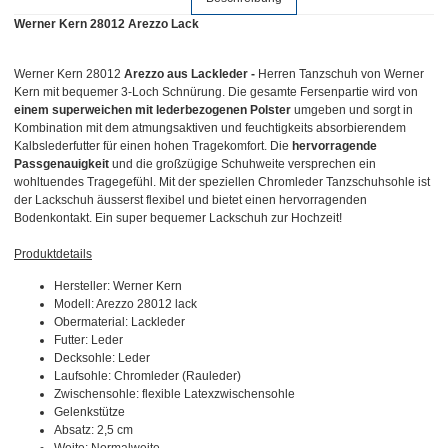
Werner Kern 28012 Arezzo Lack
Werner Kern 28012
Arezzo aus Lackleder
-
Herren Tanzschuh von Werner
Kern mit bequemer 3-Loch Schnürung. Die gesamte Fersenpartie wird von
einem superweichen mit lederbezogenen Polster
umgeben und sorgt in
Kombination mit dem atmungsaktiven und feuchtigkeits absorbierendem
Kalbslederfutter für einen hohen Tragekomfort. Die
hervorragende
Passgenauigkeit
und die großzügige Schuhweite versprechen ein
wohltuendes Tragegefühl. Mit der speziellen Chromleder Tanzschuhsohle ist
der Lackschuh äusserst flexibel und bietet einen hervorragenden
Bodenkontakt. Ein super bequemer Lackschuh zur Hochzeit!
Produktdetails
Hersteller: Werner Kern
Modell: Arezzo 28012 lack
Obermaterial: Lackleder
Futter: Leder
Decksohle: Leder
Laufsohle: Chromleder (Rauleder)
Zwischensohle: flexible Latexzwischensohle
Gelenkstütze
Absatz: 2,5 cm
Weite: Normalweite