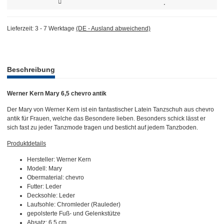
Lieferzeit:
3 - 7 Werktage
(DE - Ausland abweichend)
weitere Registerkarten anzeigen
Beschreibung
Werner Kern Mary 6,5 chevro antik
Der Mary von Werner Kern ist ein fantastischer Latein Tanzschuh aus chevro
antik für Frauen, welche das Besondere lieben. Besonders schick lässt er
sich fast zu jeder Tanzmode tragen und besticht auf jedem Tanzboden.
Produktdetails
Hersteller: Werner Kern
Modell: Mary
Obermaterial: chevro
Futter: Leder
Decksohle: Leder
Laufsohle: Chromleder (Rauleder)
gepolsterte Fuß- und Gelenkstütze
Absatz: 6,5 cm