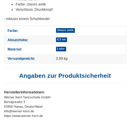
Farbe: chevro antik
Verschluss: Druckknopf
- inklusiv einem Schuhbeutel
Produkteigenschaft
Wert
Farbe:
chevro antik
Absatzhöhe:
6,5 cm
Material:
Leder
Versandgewicht:
0,99 kg
Angaben zur Produktsicherheit
Herstellerinformationen:
Werner Kern Tanzschuhe GmbH
Borsigstraße 3
63456 Hanau, Deutschland
info@werner-kern.de
https://www.werner-kern.de